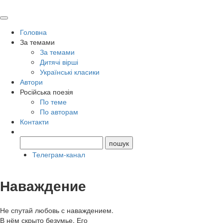
Головна
За темами
За темами
Дитячі вірші
Українські класики
Автори
Російська поезія
По теме
По авторам
Контакти
Телеграм-канал
Наваждение
Не спутай любовь с наваждением.
В нём скрыто безумье. Его