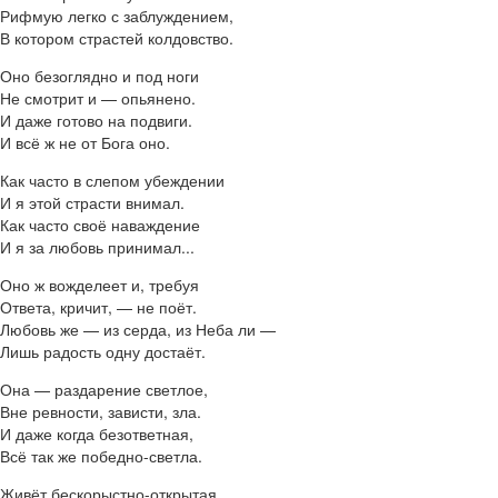
Рифмую легко с заблуждением,
В котором страстей колдовство.
Оно безоглядно и под ноги
Не смотрит и — опьянено.
И даже готово на подвиги.
И всё ж не от Бога оно.
Как часто в слепом убеждении
И я этой страсти внимал.
Как часто своё наваждение
И я за любовь принимал...
Оно ж вожделеет и, требуя
Ответа, кричит, — не поёт.
Любовь же — из серда, из Неба ли —
Лишь радость одну достаёт.
Она — раздарение светлое,
Вне ревности, зависти, зла.
И даже когда безответная,
Всё так же победно-светла.
Живёт бескорыстно-открытая,