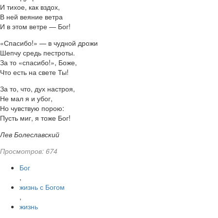
И тихое, как вздох,
В ней веяние ветра
И в этом ветре — Бог!
«Спасибо!» — в чудной дрожи
Шепчу средь пестроты.
За то «спасибо!», Боже,
Что есть на свете Ты!
За то, что, дух настроя,
Не мал я и убог,
Но чувствую порою:
Пусть миг, я тоже Бог!
Лев Болеславский
Просмотров: 674
Бог
,
жизнь с Богом
,
жизнь
,