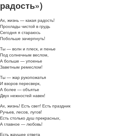
радость»)
Ах, жизнь — какая радость!
Прохлады чистой в грудь
Сегодня я стараюсь
Побольше зачерпнуть!
Ты — волн и плеск, и пенье
Под солнечным веслом,
А больше — упоенье
Заветным ремеслом!
Ты — жар рукопожатья
И взоров пересверк,
А более — объятье
Двух нежностей навек!
Ах, жизнь! Есть свет! Есть праздник
Ручьев, лесов, лугов!
Есть столько душ прекрасных,
А главное — любовь!
Есть ждущее ответа