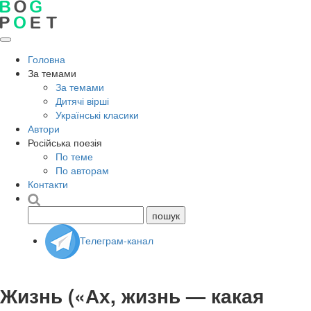
Головна
За темами
За темами
Дитячі вірші
Українські класики
Автори
Російська поезія
По теме
По авторам
Контакти
Телеграм-канал
Жизнь («Ах, жизнь — какая