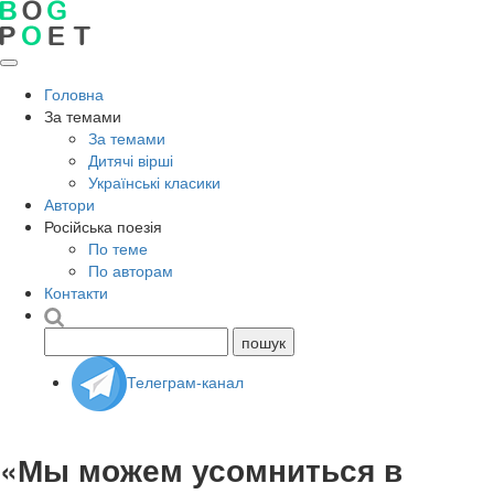
Головна
За темами
За темами
Дитячі вірші
Українські класики
Автори
Російська поезія
По теме
По авторам
Контакти
Телеграм-канал
«Мы можем усомниться в