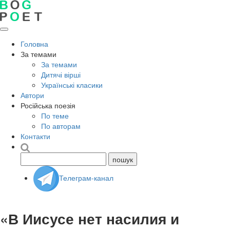
Головна
За темами
За темами
Дитячі вірші
Українські класики
Автори
Російська поезія
По теме
По авторам
Контакти
Телеграм-канал
«В Иисусе нет насилия и