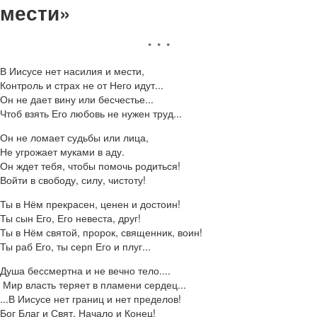
мести»
* * *
В Иисусе нет насилия и мести,
Контроль и страх не от Него идут...
Он не дает вину или бесчестье...
Чтоб взять Его любовь не нужен труд...
Он не ломает судьбы или лица,
Не угрожает муками в аду.
Он ждет тебя, чтобы помочь родиться!
Войти в свободу, силу, чистоту!
Ты в Нём прекрасен, ценен и достоин!
Ты сын Его, Его невеста, друг!
Ты в Нём святой, пророк, священник, воин!
Ты раб Его, ты серп Его и плуг...
Душа бессмертна и не вечно тело....
Мир власть теряет в пламени сердец...
...В Иисусе нет границ и нет пределов!
Бог Благ и Свят, Начало и Конец!