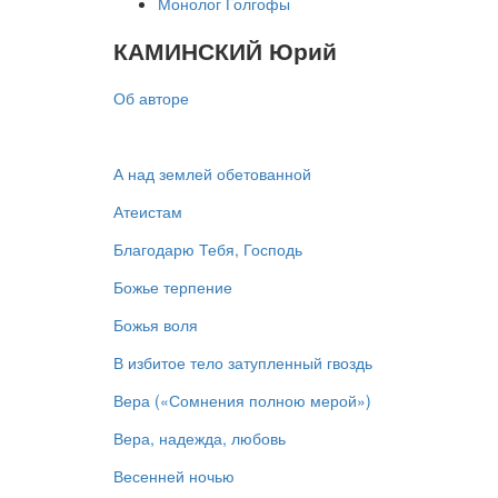
Монолог Голгофы
КАМИНСКИЙ Юрий
Об авторе
А над землей обетованной
Атеистам
Благодарю Тебя, Господь
Божье терпение
Божья воля
В избитое тело затупленный гвоздь
Вера («Сомнения полною мерой»)
Вера, надежда, любовь
Весенней ночью