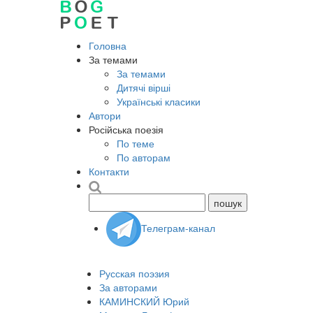
Головна
За темами
За темами
Дитячі вірші
Українські класики
Автори
Російська поезія
По теме
По авторам
Контакти
Телеграм-канал
Русская поэзия
За авторами
КАМИНСКИЙ Юрий