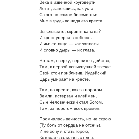
Века в извечной круговерти
Летят, запекшись, как уста,
С того по самое бессмертье
Мне в грудь вошедшего креста.
Вы слышите, скрипят канаты?
И крест уперся в небеса…
И чьи-то лица — как заплаты.
И словно дыры — их глаза.
Но там, вверху, вершится действо,
Там, к первой вспыхнувшей звезде
Свой стон приблизив, Иудейский
Царь умирает на кресте.
Там, на кресте, как за порогом
Земли, истерзан и клеймен,
Сын Человеческий стал Богом,
Там, за порогом всех времен.
Промчалась вечность, но не скрою
(Ту боль от сердца не отсечь),
И не хочу я стать горою,
Которая свалилась с плеч.