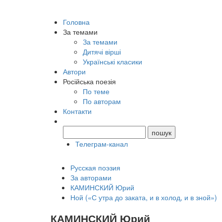
Головна
За темами
За темами
Дитячі вірші
Українські класики
Автори
Російська поезія
По теме
По авторам
Контакти
Телеграм-канал
Русская поэзия
За авторами
КАМИНСКИЙ Юрий
Ной («С утра до заката, и в холод, и в зной»)
КАМИНСКИЙ Юрий