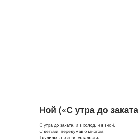
Ной («С утра до заката,
С утра до заката, и в холод, и в зной,
С детьми, передумав о многом,
Трудился, не зная усталости,