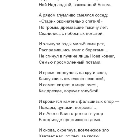
Ной Над лодкой, заказанной Богом.
А рядом глумливо смеялся сосед:
«Старик окончательно спятил!»
Но громы, дремавшие тысячу лет,
Свалились с небесных полатей.
И хлынули воды мильёнами рек,
Расправившись вмиг с берегами...
Не сгинул в пучине лишь Ноев ковчег,
Семью просмоленный потами.
И время вернулось на круги своя,
Качнувшись железною шлюпкой,
И самая хитрая в мире змея,
Как прежде, воркует голубкой.
И крошится камень фальшивых опор —
Пожары, цунами, погромы...
И в Авеля Каин стреляет в упор
В подъезде престижного дома.
И снова, окрепнув, вселенское зло
Хватает нас, глупых, за глотку...