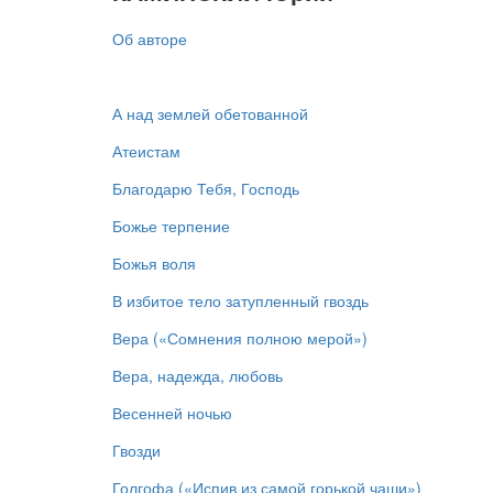
Об авторе
А над землей обетованной
Атеистам
Благодарю Тебя, Господь
Божье терпение
Божья воля
В избитое тело затупленный гвоздь
Вера («Сомнения полною мерой»)
Вера, надежда, любовь
Весенней ночью
Гвозди
Голгофа («Испив из самой горькой чаши»)