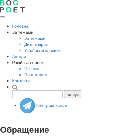
Головна
За темами
За темами
Дитячі вірші
Українські класики
Автори
Російська поезія
По теме
По авторам
Контакти
Телеграм-канал
Обращение