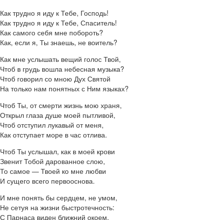
Как трудно я иду к Тебе, Господь!
Как трудно я иду к Тебе, Спаситель!
Как самого себя мне побороть?
Как, если я, Ты знаешь, не воитель?
Как мне услышать вещий голос Твой,
Чтоб в грудь вошла небесная музыка?
Чтоб говорил со мною Дух Святой
На только нам понятных с Ним языках?
Чтоб Ты, от смерти жизнь мою храня,
Открыл глаза душе моей пытливой,
Чтоб отступил лукавый от меня,
Как отступает море в час отлива.
Чтоб Ты услышал, как в моей крови
Звенит Тобой дарованное слою,
То самое — Твоей ко мне любви
И сущего всего первооснова.
И мне понять бы сердцем, не умом,
Не сетуя на жизни быстротечность:
С Парнаса виден ближний окоем,