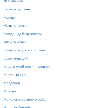
Дал мне Бог
Евреи в пустыне
Жажда
Жить не во зле
Звезда над Вифлеемом
Иисус в храме
Какая благодать и тишина
Камо грядеши?
Когда в моей жизни неровной
Крестный путь
Младенец
Моисей
Монолог вчерашнего раба
Монолог Голгофы