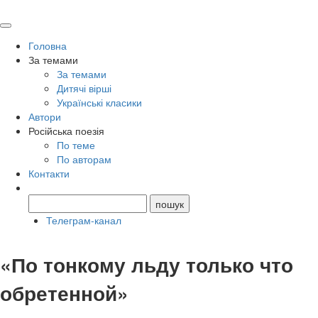
Головна
За темами
За темами
Дитячі вірші
Українські класики
Автори
Російська поезія
По теме
По авторам
Контакти
Телеграм-канал
«По тонкому льду только что
обретенной»