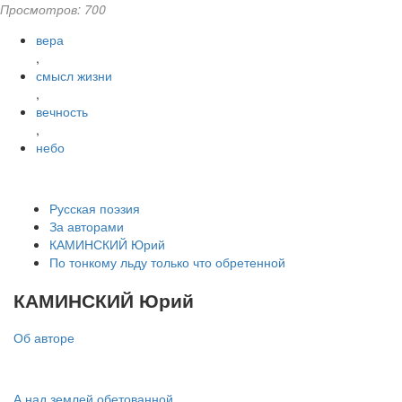
Просмотров: 700
вера
,
смысл жизни
,
вечность
,
небо
Русская поэзия
За авторами
КАМИНСКИЙ Юрий
По тонкому льду только что обретенной
КАМИНСКИЙ Юрий
Об авторе
А над землей обетованной