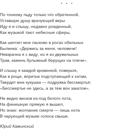
* * *
По тонкому льду только что обретенной,
Уставшую душу врачующей веры
Иду я и слышу, недавно рожденный,
Как музыкой тают небесные сферы,
Как шепчет мне ласково в росах обильных
Былинка: «Держись за меня, человече!
Невзрачна я с виду, но я из двужильных
Трав, камень булыжный берущих на плечи».
И слышу я каждой кровинкой, поверьте,
Как в роще, впритык подступающей к хатам,
Твердит мне кукушка — подружка бессмертья:
«Бессмертье не здесь, а за тем вон закатом».
Не видно висков из-под белого пота,
На финишную прямую я вышел,
Но знаю: молчание смерти — лишь нота
В чарующей музыке голоса свыше.
Юрий Каминский