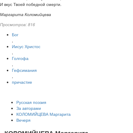
И вкус Твоей победной смерти.
Маргарита Коломийцева
Просмотров: 816
Бог
,
Иисус Христос
,
Голгофа
,
Гефсимания
,
причастие
Русская поэзия
За авторами
КОЛОМИЙЦЕВА Маргарита
Вечеря
КОЛОМИЙЦЕВА Маргарита