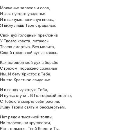
Молчанье запахов и слов,
И «я» пустого увяданье.
И в ваккуме повиснув вновь,
Я вижу лишь Твое страданье.
Свой дух голодный преклонив
У Твоего креста, питаюсь
Твоею смертью. Без молитв,
Своей греховной сутью каюсь.
Как истощен мой дух в борьбе
С грехом, поражено сознанье
Им. И бегу Христос к Тебе,
На это Крестное свиданье.
И в венах чувствую Тебя,
И пульс стучит. В Голгофской жертве,
С Тобою в смерть себя распяв,
Живу Твоим святым бессмертьем.
Нет рядом тысячной толпы,
Ни голосов, ни круговерти,
Есть только я, Твой Крест и Ты,