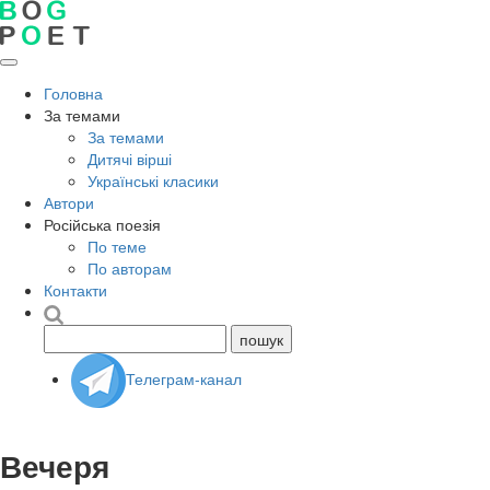
Головна
За темами
За темами
Дитячі вірші
Українські класики
Автори
Російська поезія
По теме
По авторам
Контакти
Телеграм-канал
Вечеря