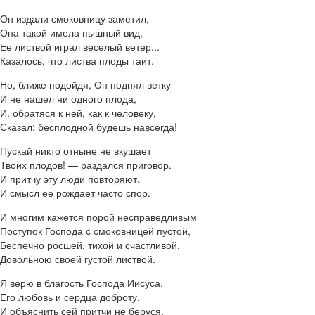
Он издали смоковницу заметил,
Она такой имела пышный вид,
Ее листвой играл веселый ветер...
Казалось, что листва плоды таит.
Но, ближе подойдя, Он поднял ветку
И не нашел ни одного плода,
И, обратяся к ней, как к человеку,
Сказал: бесплодной будешь навсегда!
Пускай никто отныне не вкушает
Твоих плодов! — раздался приговор.
И притчу эту люди повторяют,
И смысл ее рождает часто спор.
И многим кажется порой несправедливым
Поступок Господа с смоковницей пустой,
Беспечно росшей, тихой и счастливой,
Довольною своей густой листвой.
Я верю в благость Господа Иисуса,
Его любовь и сердца доброту,
И объяснить сей притчи не беруся,