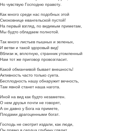
Но чувствую Господню правоту.
Как много среди нас подобных этой
Смоковнице евангельской пустой!
На первый взгляд, по видимым приметам,
Мы будто обладаем полнотой.
Так много листьев пышных и зеленых,
И ветви и такой здоровый вид!
Вблизи ж, вплотную, странник утомленный
Нам тот же приговор провозгласит.
Какой обманчивой бывает внешность!
Активность часто только суета.
Бесплодность нашу обнаружит вечность,
Там явной станет наша нагота.
Иной на вид как будто незаметен.
О нем друзья почти не говорят,
А он давно у Бога на примете,
Плодами драгоценными богат.
Господь не смотрит издали, как люди,
Он прямо в сердца глубину глядит,