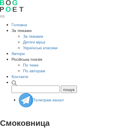
Головна
За темами
За темами
Дитячі вірші
Українські класики
Автори
Російська поезія
По теме
По авторам
Контакти
Телеграм-канал
Смоковница