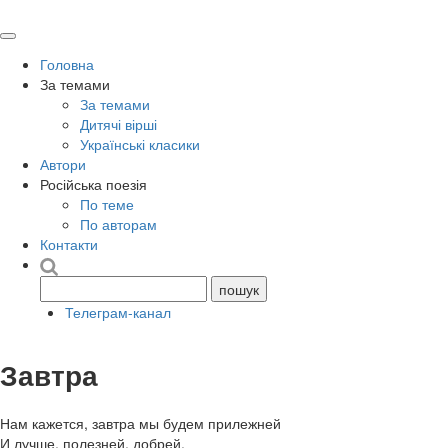
Головна
За темами
За темами
Дитячі вірші
Українські класики
Автори
Російська поезія
По теме
По авторам
Контакти
Телеграм-канал
Завтра
Нам кажется, завтра мы будем прилежней
И лучше, полезней, добрей.