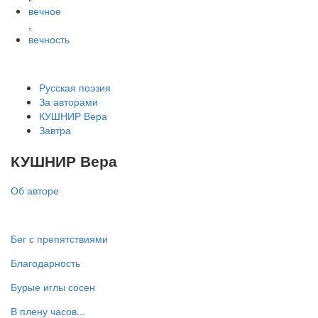
вечное
,
вечность
Русская поэзия
За авторами
КУШНИР Вера
Завтра
КУШНИР Вера
Об авторе
Бег с препятствиями
Благодарность
Бурые иглы сосен
В плену часов...