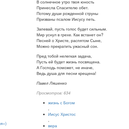
В солнечное утро твоя юность
Принесла Спасителю обет.
Потому души рожденной струны
Призваны псалом Иисусу петь.
Запевай, пусть голос будет сильным.
Мир уснул в грехе. Как встанет он?
Песней о Христе, распятом Сыне,
Можно прекратить ужасный сон.
Пред тобой нелегкая задача,
Пусть ей будет жизнь посвящена.
А Господь поможет, не иначе,
Ведь душа для песни крещена!
Павел Ляшенко
Просмотров: 634
жизнь с Богом
,
Иисус Христос
,
ия»)
вера