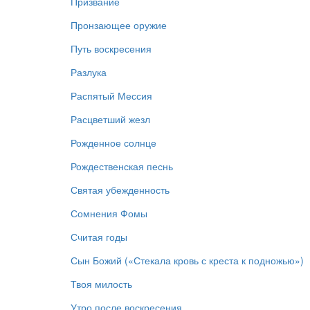
Призвание
Пронзающее оружие
Путь воскресения
Разлука
Распятый Мессия
Расцветший жезл
Рожденное солнце
Рождественская песнь
Святая убежденность
Сомнения Фомы
Считая годы
Сын Божий («Стекала кровь с креста к подножью»)
Твоя милость
Утро после воскресения