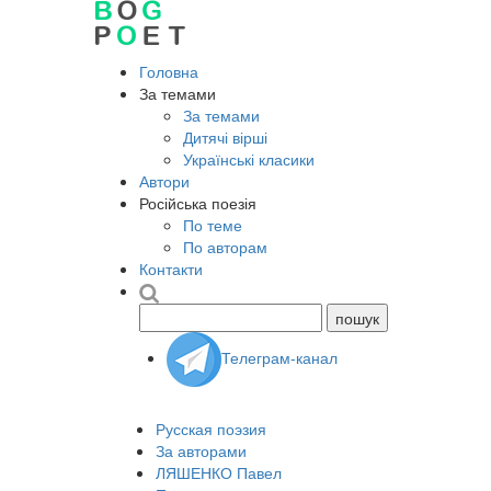
Головна
За темами
За темами
Дитячі вірші
Українські класики
Автори
Російська поезія
По теме
По авторам
Контакти
Телеграм-канал
Русская поэзия
За авторами
ЛЯШЕНКО Павел