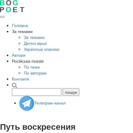
Головна
За темами
За темами
Дитячі вірші
Українські класики
Автори
Російська поезія
По теме
По авторам
Контакти
Телеграм-канал
Путь воскресения