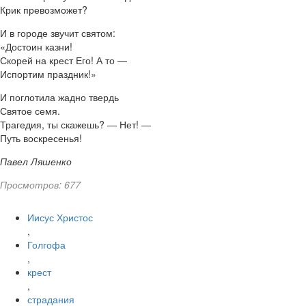
Крик превозможет?
И в городе звучит святом:
«Достоин казни!
Скорей на крест Его! А то —
Испортим праздник!»
И поглотила жадно твердь
Святое семя.
Трагедия, ты скажешь? — Нет! —
Путь воскресенья!
Павел Ляшенко
Просмотров: 677
Иисус Христос
,
Голгофа
,
крест
,
страдания