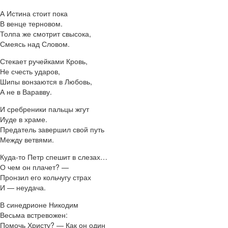
А Истина стоит пока
В венце терновом.
Толпа же смотрит свысока,
Смеясь над Словом.
Стекает ручейками Кровь,
Не счесть ударов,
Шипы вонзаются в Любовь,
А не в Варавву.
И сребреники пальцы жгут
Иуде в храме.
Предатель завершил свой путь
Между ветвями.
Куда-то Петр спешит в слезах…
О чем он плачет? —
Пронзил его кольчугу страх
И — неудача.
В синедрионе Никодим
Весьма встревожен:
Помочь Христу? — Как он один