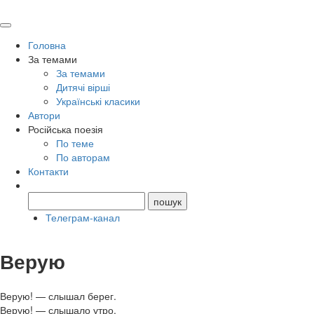
Головна
За темами
За темами
Дитячі вірші
Українські класики
Автори
Російська поезія
По теме
По авторам
Контакти
Телеграм-канал
Верую
Верую! — слышал берег.
Верую! — слышало утро.