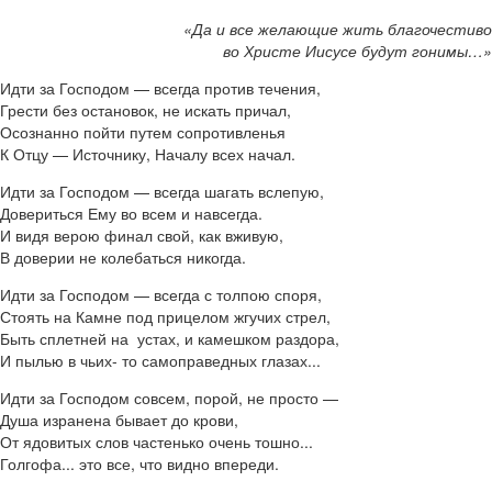
«Да и все желающие жить благочестиво
во Христе Иисусе будут гонимы…»
Идти за Господом — всегда против течения,
Грести без остановок, не искать причал,
Осознанно пойти путем сопротивленья
К Отцу — Источнику, Началу всех начал.
Идти за Господом — всегда шагать вслепую,
Довериться Ему во всем и навсегда.
И видя верою финал свой, как вживую,
В доверии не колебаться никогда.
Идти за Господом — всегда с толпою споря,
Стоять на Камне под прицелом жгучих стрел,
Быть сплетней на устах, и камешком раздора,
И пылью в чьих- то самоправедных глазах...
Идти за Господом совсем, порой, не просто —
Душа изранена бывает до крови,
От ядовитых слов частенько очень тошно...
Голгофа... это все, что видно впереди.