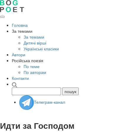
Головна
За темами
За темами
Дитячі вірші
Українські класики
Автори
Російська поезія
По теме
По авторам
Контакти
Телеграм-канал
Идти за Господом