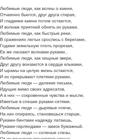
Любимые люди, как волны о камни,
Отчаянно бьются, друг друга стирая,
И гладкими камни потом остаются,
И волнам приятней обнять их руками.
Любимые люди, как быстрые реки,
В сражениях лютых срослись с берегами,
Годами земельную плоть прорезая,
Ее же ласкают волнами-руками..
Любимые люди, как хищные звери,
Друг другу вонзаются в сердце клыками,
И шрамы на целую жизнь остаются,
И их прикрывают плетями-руками.
Любимые люди — далекие письма,
Идущие мимо своих адресатов,
А в них — сокровенные чувства и мысли,
Измятые в спешке руками-сетями.
Любимые люди — дырявые плечи,
На них опираясь, становишься старше,
Руками-бинтами надежду латаешь,
Руками-гирляндами — замок бумажный.
Любимые люди — соленые слезы,
От их поцелуев становится слаще,