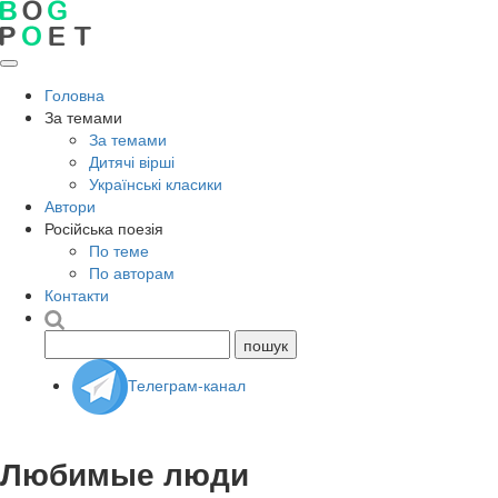
Головна
За темами
За темами
Дитячі вірші
Українські класики
Автори
Російська поезія
По теме
По авторам
Контакти
Телеграм-канал
Любимые люди