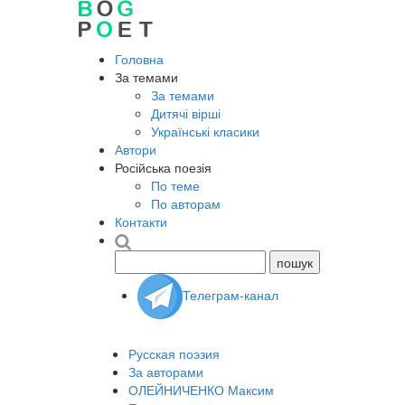
Головна
За темами
За темами
Дитячі вірші
Українські класики
Автори
Російська поезія
По теме
По авторам
Контакти
Телеграм-канал
Русская поэзия
За авторами
ОЛЕЙНИЧЕНКО Максим