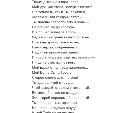
Твоим дыханьем вдохновлён,
Мой дух, как птица, заперт в клетке!
Я в вечность, как и Ты, влюблен,
Желаю жизни каждой клеткой!
Ты знаешь слабость всю и боль —
Ее пронес Ты до Голгофы.
И я пошел вслед за Тобой,
Ведь мир на грани катастрофы —
Повсюду крики, стон и плач,
Грехи терзают обреченных,
Над ними проклятый палач,
И ярость лишь в глазах тех черных —
Нигде не скрыться от него...
Мой вздох отчаяньем наполнен...
Мой Бог, у Сына Твоего
Скорее спрячусь от погони!
Ты дар великий миру дал,
Чтоб каждый, страхом угнетенный,
Во свете больше не страдал,
Жил верой сердцем обновленный.
Ты посещаешь каждый раз
Наш пир, неведомо откуда,
И мой Тебя не видит глаз —