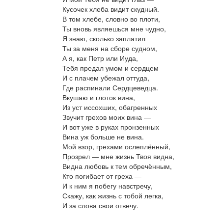
Кусочек хлеба видит скудный.
В том хлебе, словно во плоти,
Ты вновь являешься мне чудно,
Я знаю, сколько заплатил
Ты за меня на сборе судном,
А я, как Петр или Иуда,
Тебя предал умом и сердцем
И с плачем убежал оттуда,
Где распинали Сердцеведца.
Вкушаю и глоток вина,
Из уст иссохших, обагренных
Звучит грехов моих вина —
И вот уже в руках пронзенных
Вина уж больше не вина.
Мой взор, грехами ослеплённый,
Прозрел — мне жизнь Твоя видна,
Видна любовь к тем обречённым,
Кто погибает от греха —
И к ним я побегу навстречу,
Скажу, как жизнь с тобой легка,
И за слова свои отвечу.