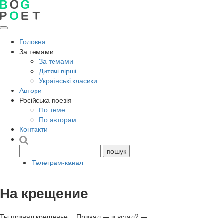
Головна
За темами
За темами
Дитячі вірші
Українські класики
Автори
Російська поезія
По теме
По авторам
Контакти
Телеграм-канал
На крещение
Ты принял крещенье… Принял — и встал? —