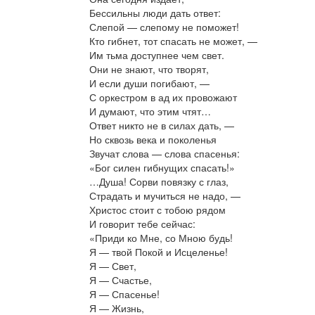
Бессильны люди дать ответ:
Слепой — слепому не поможет!
Кто гибнет, тот спасать не может, —
Им тьма доступнее чем свет.
Они не знают, что творят,
И если души погибают, —
С оркестром в ад их провожают
И думают, что этим чтят…
Ответ никто не в силах дать, —
Но сквозь века и поколенья
Звучат слова — слова спасенья:
«Бог силен гибнущих спасать!»
…Душа! Сорви повязку с глаз,
Страдать и мучиться не надо, —
Христос стоит с тобою рядом
И говорит тебе сейчас:
«Приди ко Мне, со Мною будь!
Я — твой Покой и Исцеленье!
Я — Свет,
Я — Счастье,
Я — Спасенье!
Я — Жизнь,