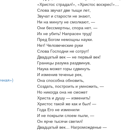
«Христос страдал!», «Христос воскрес!»…
Слова звучат две тыщи лет,
Звучат и старости не знают,
Ни на минуту не смолкают, —
Они бессмертны, спора нет. —
Их не убить! Напрасен труд!
Пред Богом немощны науки.
Нет! Человеческие руки
Слова Господни не сотрут!
Двадцатый век — не первый век!
Границы разума раздвинув,
Наука может горы сдвинуть
И изменив теченье рек,
ичная»)
Она способна обновить,
Создать, построить и умножить, —
Но никогда она не сможет
Христа и душу — изменить!
Христос такой же как и был! —
Года Его не изменили
И не покрыли слоем пыли, —
Он ярче тысячи светил!
Двадцатый век… Нагроможденье —