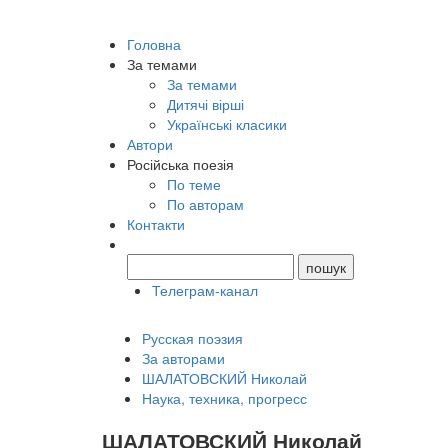
Головна
За темами
За темами
Дитячі вірші
Українські класики
Автори
Російська поезія
По теме
По авторам
Контакти
Телеграм-канал
Русская поэзия
За авторами
ШАЛАТОВСКИЙ Николай
Наука, техника, прогресс
ШАЛАТОВСКИЙ Николай