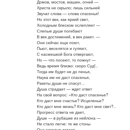
Домов, мостов, машин, огней —
Христа не скрыло; лишь сильней
Звучат слова — слова спасенья!
Но этот век, как яркий свет,
Холодным блеском ослепляет —
Слепые души погибают
В век достижений, в век ракет. —
Они сейчас еще поют,
Пьют, веселятся и гуляют,
С насмешкой Бога отвергают,
Но — что посеют, то пожнут —
Ведь время близко: скоро Суд!..
Тогда им будет не до пенья,
Наука им не даст спасенья,
Ракеты души не спасут…
Душа страдает — ждет ответ
На свой вопрос: «Кто даст спасенье?
Кто даст мне счастье? Исцеленье?
Кто даст мне жизнь? Кто даст мне свет?..
Прогресс ответа не дает,
Душе — в рубашке из нейлона —
Не стало легче: те же стоны
Она сегодня издает,