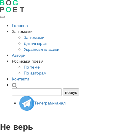
Головна
За темами
За темами
Дитячі вірші
Українські класики
Автори
Російська поезія
По теме
По авторам
Контакти
Телеграм-канал
Не верь