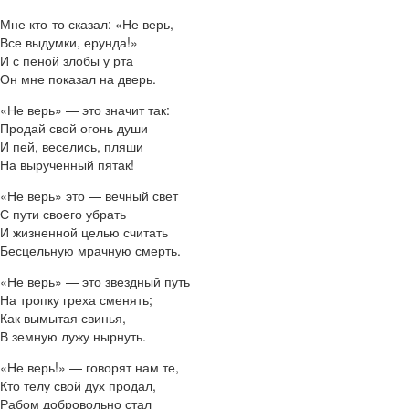
Мне кто-то сказал: «Не верь,
Все выдумки, ерунда!»
И с пеной злобы у рта
Он мне показал на дверь.
«Не верь» — это значит так:
Продай свой огонь души
И пей, веселись, пляши
На вырученный пятак!
«Не верь» это — вечный свет
С пути своего убрать
И жизненной целью считать
Бесцельную мрачную смерть.
«Не верь» — это звездный путь
На тропку греха сменять;
Как вымытая свинья,
В земную лужу нырнуть.
«Не верь!» — говорят нам те,
Кто телу свой дух продал,
Рабом добровольно стал