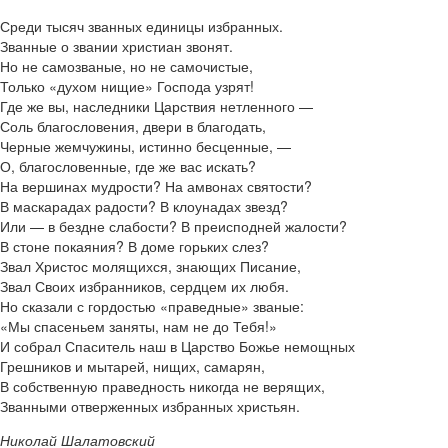
Среди тысяч званных единицы избранных.
Званные о звании христиан звонят.
Но не самозваные, но не самочистые,
Только «духом нищие» Господа узрят!
Где же вы, наследники Царствия нетленного —
Соль благословения, двери в благодать,
Черные жемчужины, истинно бесценные, —
О, благословенные, где же вас искать?
На вершинах мудрости? На амвонах святости?
В маскарадах радости? В клоунадах звезд?
Или — в бездне слабости? В преисподней жалости?
В стоне покаяния? В доме горьких слез?
Звал Христос молящихся, знающих Писание,
Звал Своих избранников, сердцем их любя.
Но сказали с гордостью «праведные» званые:
«Мы спасеньем заняты, нам не до Тебя!»
И собрал Спаситель наш в Царство Божье немощных
Грешников и мытарей, нищих, самарян,
В собственную праведность никогда не верящих,
Званными отверженных избранных христьян.
Николай Шалатовский