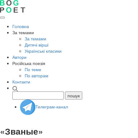
Головна
За темами
За темами
Дитячі вірші
Українські класики
Автори
Російська поезія
По теме
По авторам
Контакти
Телеграм-канал
«Званые»