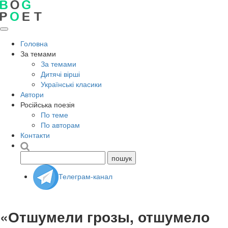
Головна
За темами
За темами
Дитячі вірші
Українські класики
Автори
Російська поезія
По теме
По авторам
Контакти
Телеграм-канал
«Отшумели грозы, отшумело