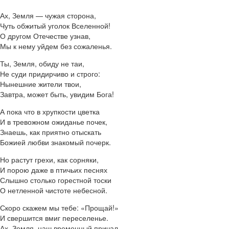
Ах, Земля — чужая сторона,
Чуть обжитый уголок Вселенной!
О другом Отечестве узнав,
Мы к нему уйдем без сожаленья.
Ты, Земля, обиду не таи,
Не суди придирчиво и строго:
Нынешние жители твои,
Завтра, может быть, увидим Бога!
А пока что в хрупкости цветка
И в тревожном ожиданье почек,
Знаешь, как приятно отыскать
Божией любви знакомый почерк.
Но растут грехи, как сорняки,
И порою даже в птичьих песнях
Слышно столько горестной тоски
О нетленной чистоте небесной.
Скоро скажем мы тебе: «Прощай!»
И свершится вмиг переселенье.
Ах, Земля, наш временный причал,