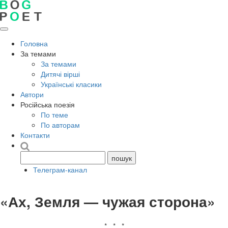
Головна
За темами
За темами
Дитячі вірші
Українські класики
Автори
Російська поезія
По теме
По авторам
Контакти
Телеграм-канал
«Ах, Земля — чужая сторона»
* * *