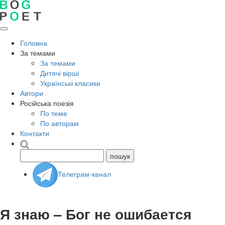
Головна
За темами
За темами
Дитячі вірші
Українські класики
Автори
Російська поезія
По теме
По авторам
Контакти
Телеграм-канал
Я знаю – Бог не ошибается