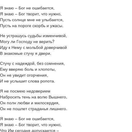
Я знаю – Бог не ошибается,
Я знаю – Бог творит, что нужно,
Пусть солнце мне не улыбается,
Пусть на пороге скорбь и ужасы.
Не устрашусь судьбы изменчивой,
Могу ли Господу не верить?
Иду к Нему с мольбой доверчивой
В знакомые стучу я двери.
Стучу с надеждой, без сомнения,
Ему вверяю боль и хлопоты,
Он не увидит огорчения,
И не услышит слова ропота.
Я не посмею недоверием
Набросить тень на волю Вышнего,
Он полн любви и милосердия,
Он не пошлет страданья лишнего.
Я знаю – Бог не ошибается,
Я знаю – Бог творит, что нужно,
Что Им сегодня допускается –