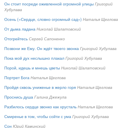
Он стоит посреди оживленной огромной улицы
Григорий
Хубулава
Осень («Сердце, словно огромный сад»)
Наталья Щеглова
От дыма ладана
Николай Шалатовский
Отогрейтесь
Сергей Сапоненко
Позвони же Ему. Он ждёт твоего звонка
Григорий Хубулава
Пока мой дух неслышно плакал
Григорий Хубулава
Порой, идешь и мнешь цветы
Николай Шалатовский
Портрет Бога
Наталья Щеглова
Пройдя сквозь униженье в жерло горя
Наталья Щеглова
Проснись душа
Галина Джежула
Разбилось сердце звонко как хрусталь
Наталья Щеглова
Смиренье в том, чтобы сойти с ума
Григорий Хубулава
Сон
Юрий Каминский