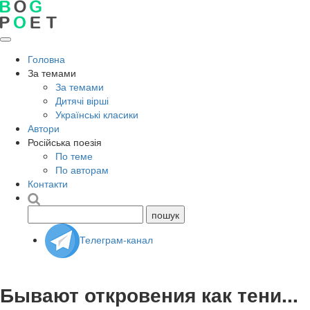
Головна
За темами
За темами
Дитячі вірші
Українські класики
Автори
Російська поезія
По теме
По авторам
Контакти
Телеграм-канал
Бывают откровения как тени...