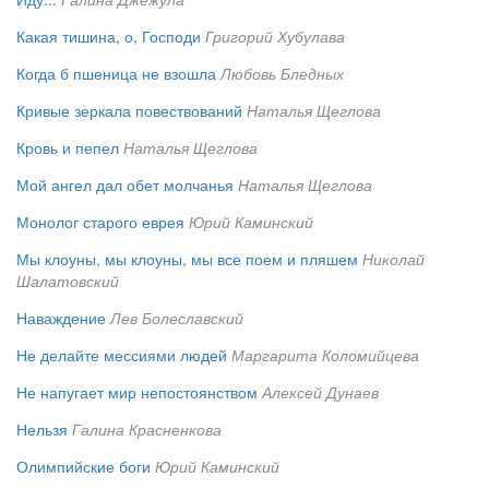
Какая тишина, о, Господи
Григорий Хубулава
Когда б пшеница не взошла
Любовь Бледных
Кривые зеркала повествований
Наталья Щеглова
Кровь и пепел
Наталья Щеглова
Мой ангел дал обет молчанья
Наталья Щеглова
Монолог старого еврея
Юрий Каминский
Мы клоуны, мы клоуны, мы все поем и пляшем
Николай
Шалатовский
Наваждение
Лев Болеславский
Не делайте мессиями людей
Маргарита Коломийцева
Не напугает мир непостоянством
Алексей Дунаев
Нельзя
Галина Красненкова
Олимпийские боги
Юрий Каминский