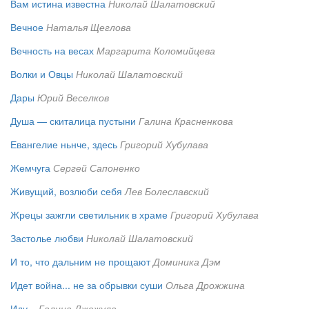
Вам истина известна
Николай Шалатовский
Вечное
Наталья Щеглова
Вечность на весах
Маргарита Коломийцева
Волки и Овцы
Николай Шалатовский
Дары
Юрий Веселков
Душа — скиталица пустыни
Галина Красненкова
Евангелие ньнче, здесь
Григорий Хубулава
Жемчуга
Сергей Сапоненко
Живущий, возлюби себя
Лев Болеславский
Жрецы зажгли светильник в храме
Григорий Хубулава
Застолье любви
Николай Шалатовский
И то, что дальним не прощают
Доминика Дэм
Идет война... не за обрывки суши
Ольга Дрожжина
Иду...
Галина Джежула