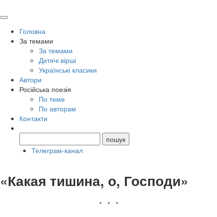
Головна
За темами
За темами
Дитячі вірші
Українські класики
Автори
Російська поезія
По теме
По авторам
Контакти
Телеграм-канал
«Какая тишина, о, Господи»
* * *