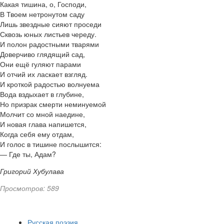
Какая тишина, о, Господи,
В Твоем нетронутом саду
Лишь звездные сияют проседи
Сквозь юных листьев череду.
И полон радостными тварями
Доверчиво глядящий сад,
Они ещё гуляют парами
И отчий их ласкает взгляд.
И кроткой радостью волнуема
Вода вздыхает в глубине,
Но призрак смерти неминуемой
Молчит со мной наедине,
И новая глава напишется,
Когда себя ему отдам,
И голос в тишине послышится:
— Где ты, Адам?
Григорий Хубулава
Просмотров: 589
Русская поэзия