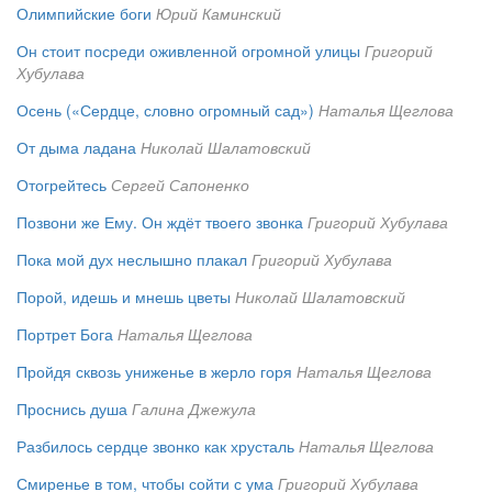
Олимпийские боги
Юрий Каминский
Он стоит посреди оживленной огромной улицы
Григорий
Хубулава
Осень («Сердце, словно огромный сад»)
Наталья Щеглова
От дыма ладана
Николай Шалатовский
Отогрейтесь
Сергей Сапоненко
Позвони же Ему. Он ждёт твоего звонка
Григорий Хубулава
Пока мой дух неслышно плакал
Григорий Хубулава
Порой, идешь и мнешь цветы
Николай Шалатовский
Портрет Бога
Наталья Щеглова
Пройдя сквозь униженье в жерло горя
Наталья Щеглова
Проснись душа
Галина Джежула
Разбилось сердце звонко как хрусталь
Наталья Щеглова
Смиренье в том, чтобы сойти с ума
Григорий Хубулава