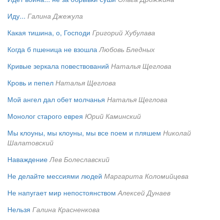
Иду...
Галина Джежула
Какая тишина, о, Господи
Григорий Хубулава
Когда б пшеница не взошла
Любовь Бледных
Кривые зеркала повествований
Наталья Щеглова
Кровь и пепел
Наталья Щеглова
Мой ангел дал обет молчанья
Наталья Щеглова
Монолог старого еврея
Юрий Каминский
Мы клоуны, мы клоуны, мы все поем и пляшем
Николай
Шалатовский
Наваждение
Лев Болеславский
Не делайте мессиями людей
Маргарита Коломийцева
Не напугает мир непостоянством
Алексей Дунаев
Нельзя
Галина Красненкова