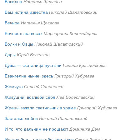
Вавилон
Наталья Щеглова
Вам истина известна
Николай Шалатовский
Вечное
Наталья Щеглова
Вечность на весах
Маргарита Коломийцева
Волки и Овцы
Николай Шалатовский
Дары
Юрий Веселков
Душа — скиталица пустыни
Галина Красненкова
Евангелие ньнче, здесь
Григорий Хубулава
Жемчуга
Сергей Сапоненко
Живущий, возлюби себя
Лев Болеславский
Жрецы зажгли светильник в храме
Григорий Хубулава
Застолье любви
Николай Шалатовский
И то, что дальним не прощают
Доминика Дэм
Идет война... не за обрывки суши
Ольга Дрожжина