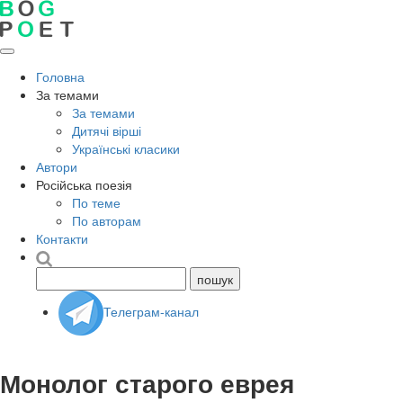
Головна
За темами
За темами
Дитячі вірші
Українські класики
Автори
Російська поезія
По теме
По авторам
Контакти
Телеграм-канал
Монолог старого еврея