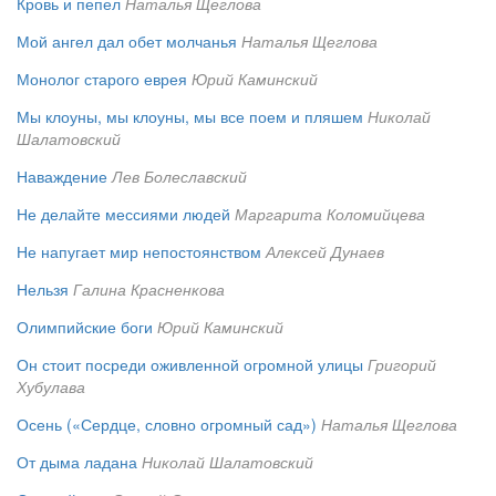
Кровь и пепел
Наталья Щеглова
Мой ангел дал обет молчанья
Наталья Щеглова
Монолог старого еврея
Юрий Каминский
Мы клоуны, мы клоуны, мы все поем и пляшем
Николай
Шалатовский
Наваждение
Лев Болеславский
Не делайте мессиями людей
Маргарита Коломийцева
Не напугает мир непостоянством
Алексей Дунаев
Нельзя
Галина Красненкова
Олимпийские боги
Юрий Каминский
Он стоит посреди оживленной огромной улицы
Григорий
Хубулава
Осень («Сердце, словно огромный сад»)
Наталья Щеглова
От дыма ладана
Николай Шалатовский