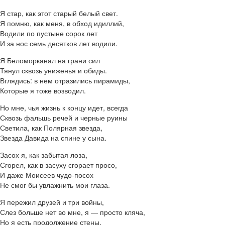
Я стар, как этот старый белый свет.
Я помню, как меня, в обход идиллий,
Водили по пустыне сорок лет
И за нос семь десятков лет водили.
Я Беломорканал на грани сил
Тянул сквозь униженья и обиды.
Вглядись: в нем отразились пирамиды,
Которые я тоже возводил.
Но мне, чья жизнь к концу идет, всегда
Сквозь фальшь речей и черные руины
Светила, как Полярная звезда,
Звезда Давида на спине у сына.
Засох я, как забытая лоза,
Сгорел, как в засуху сгорает просо,
И даже Моисеев чудо-посох
Не смог бы увлажнить мои глаза.
Я пережил друзей и три войны,
Слез больше нет во мне, я — просто кляча,
Но я есть продолжение стены,