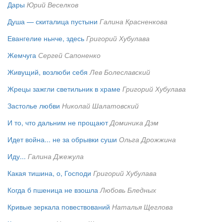
Дары
Юрий Веселков
Душа — скиталица пустыни
Галина Красненкова
Евангелие ньнче, здесь
Григорий Хубулава
Жемчуга
Сергей Сапоненко
Живущий, возлюби себя
Лев Болеславский
Жрецы зажгли светильник в храме
Григорий Хубулава
Застолье любви
Николай Шалатовский
И то, что дальним не прощают
Доминика Дэм
Идет война... не за обрывки суши
Ольга Дрожжина
Иду...
Галина Джежула
Какая тишина, о, Господи
Григорий Хубулава
Когда б пшеница не взошла
Любовь Бледных
Кривые зеркала повествований
Наталья Щеглова