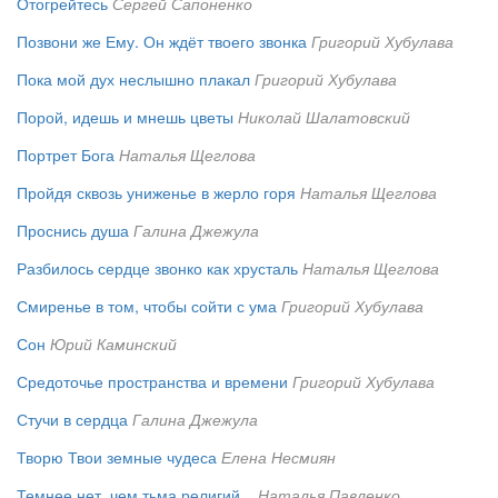
Отогрейтесь
Сергей Сапоненко
Позвони же Ему. Он ждёт твоего звонка
Григорий Хубулава
Пока мой дух неслышно плакал
Григорий Хубулава
Порой, идешь и мнешь цветы
Николай Шалатовский
Портрет Бога
Наталья Щеглова
Пройдя сквозь униженье в жерло горя
Наталья Щеглова
Проснись душа
Галина Джежула
Разбилось сердце звонко как хрусталь
Наталья Щеглова
Смиренье в том, чтобы сойти с ума
Григорий Хубулава
Сон
Юрий Каминский
Средоточье пространства и времени
Григорий Хубулава
Стучи в сердца
Галина Джежула
Творю Твои земные чудеса
Елена Несмиян
Темнее нет, чем тьма религий...
Наталья Павленко