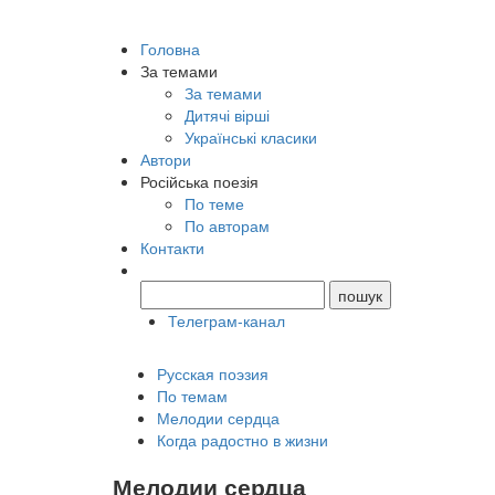
Головна
За темами
За темами
Дитячі вірші
Українські класики
Автори
Російська поезія
По теме
По авторам
Контакти
Телеграм-канал
Русская поэзия
По темам
Мелодии сердца
Когда радостно в жизни
Мелодии сердца