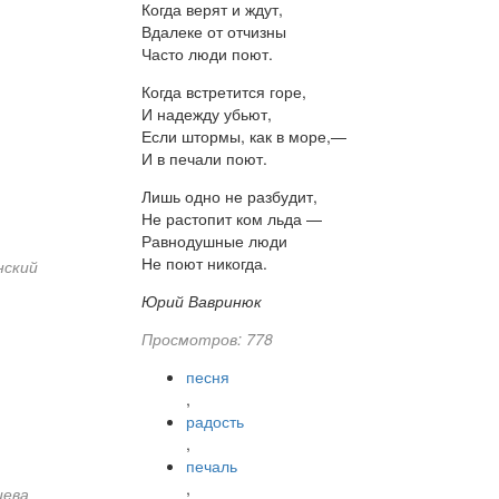
Когда верят и ждут,
Вдалеке от отчизны
Часто люди поют.
Когда встретится горе,
И надежду убьют,
Если штормы, как в море,—
И в печали поют.
Лишь одно не разбудит,
Не растопит ком льда —
Равнодушные люди
Не поют никогда.
нский
Юрий Вавринюк
Просмотров: 778
песня
,
радость
,
печаль
,
цева