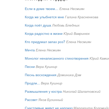
Если в доме твоем…
Елена Несмиян
Когда же улыбнется мне
Галина Красненкова
Когда поёт душа
Любовь Бледных
Когда радостно в жизни
Юрий Вавринюк
Кто придумал запах роз?
Елена Несмиян
Мечта
Елена Несмиян
Монолог ненаписанного стихотворения
Юрий Ками
Песни
Вера Кушнир
Песнь восхождения
Доминика Дэм
Продли...
Вера Кушнир
Размышления у костра
Николай Шалатовский
Рассвет
Яков Бузинный
Счастливые живут не напоказ
Маргарита Коломий