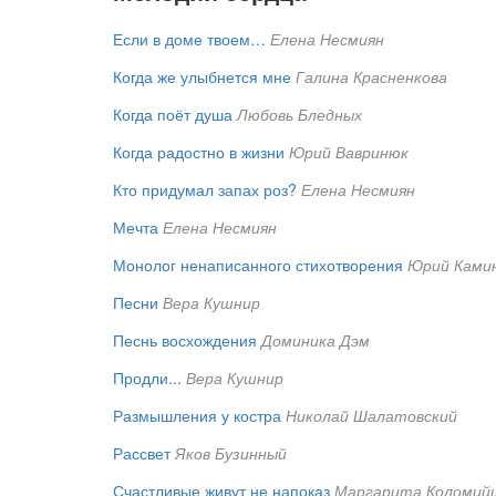
Если в доме твоем…
Елена Несмиян
Когда же улыбнется мне
Галина Красненкова
Когда поёт душа
Любовь Бледных
Когда радостно в жизни
Юрий Вавринюк
Кто придумал запах роз?
Елена Несмиян
Мечта
Елена Несмиян
Монолог ненаписанного стихотворения
Юрий Ками
Песни
Вера Кушнир
Песнь восхождения
Доминика Дэм
Продли...
Вера Кушнир
Размышления у костра
Николай Шалатовский
Рассвет
Яков Бузинный
Счастливые живут не напоказ
Маргарита Коломий