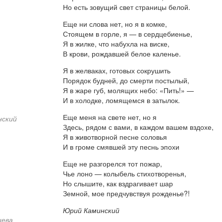
Но есть зовущий свет страницы белой.
Еще ни слова нет, но я в комке,
Стоящем в горле, я — в сердцебиенье,
Я в жилке, что набухла на виске,
В крови, рождавшей белое каленье.
Я в желваках, готовых сокрушить
Порядок будней, до смерти постылый,
Я в жаре губ, молящих небо: «Пить!» —
И в холодке, ломящемся в затылок.
Еще меня на свете нет, но я
нский
Здесь, рядом с вами, в каждом вашем вздохе,
Я в животворной песне соловья
И в громе смявшей эту песнь эпохи
Еще не разгорелся тот пожар,
Чье лоно — колыбель стихотворенья,
Но слышите, как вздрагивает шар
Земной, мое предчувствуя рожденье?!
Юрий Каминский
цева