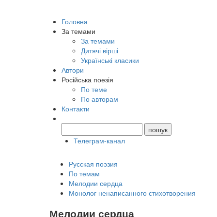
Головна
За темами
За темами
Дитячі вірші
Українські класики
Автори
Російська поезія
По теме
По авторам
Контакти
Телеграм-канал
Русская поэзия
По темам
Мелодии сердца
Монолог ненаписанного стихотворения
Мелодии сердца