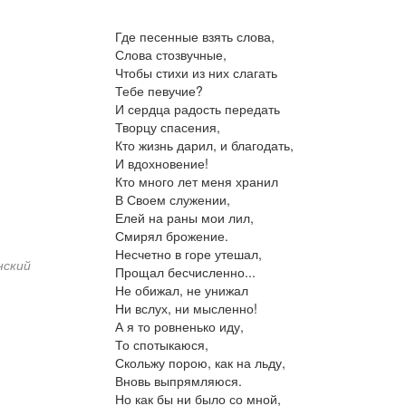
Где песенные взять слова,
Слова стозвучные,
Чтобы стихи из них слагать
Тебе певучие?
И сердца радость передать
Творцу спасения,
Кто жизнь дарил, и благодать,
И вдохновение!
Кто много лет меня хранил
В Своем служении,
Елей на раны мои лил,
Смирял брожение.
Несчетно в горе утешал,
нский
Прощал бесчисленно...
Не обижал, не унижал
Ни вслух, ни мысленно!
А я то ровненько иду,
То спотыкаюся,
Скольжу порою, как на льду,
Вновь выпрямляюся.
Но как бы ни было со мной,