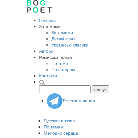
Головна
За темами
За темами
Дитячі вірші
Українські класики
Автори
Російська поезія
По теме
По авторам
Контакти
Телеграм-канал
Русская поэзия
По темам
Мелодии сердца