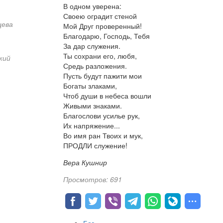
В одном уверена:
Своею оградит стеной
цева
Мой Друг проверенный!
Благодарю, Господь, Тебя
За дар служения.
Ты сохрани его, любя,
кий
Средь разложения.
Пусть будут пажити мои
Богаты злаками,
Чтоб души в небеса вошли
Живыми знаками.
Благослови усилье рук,
Их напряжение...
Во имя ран Твоих и мук,
ПРОДЛИ служение!
Вера Кушнир
Просмотров: 691