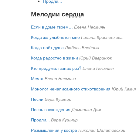
Продли...
Мелодии сердца
Если в доме твоем…
Елена Несмиян
Когда же улыбнется мне
Галина Красненкова
Когда поёт душа
Любовь Бледных
Когда радостно в жизни
Юрий Вавринюк
Кто придумал запах роз?
Елена Несмиян
Мечта
Елена Несмиян
Монолог ненаписанного стихотворения
Юрий Ками
Песни
Вера Кушнир
Песнь восхождения
Доминика Дэм
Продли...
Вера Кушнир
Размышления у костра
Николай Шалатовский