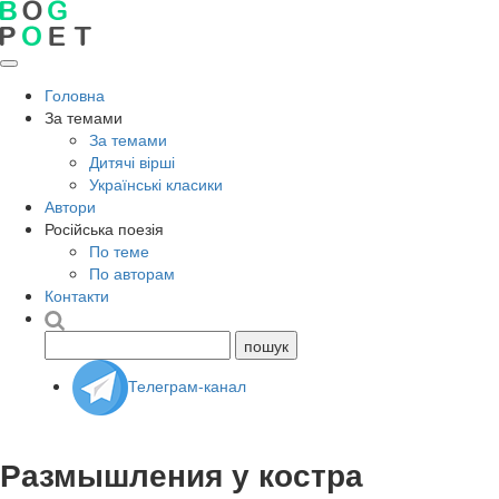
Головна
За темами
За темами
Дитячі вірші
Українські класики
Автори
Російська поезія
По теме
По авторам
Контакти
Телеграм-канал
Размышления у костра