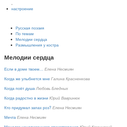
,
настроение
Русская поэзия
По темам
Мелодии сердца
Размышления у костра
Мелодии сердца
Если в доме твоем…
Елена Несмиян
Когда же улыбнется мне
Галина Красненкова
Когда поёт душа
Любовь Бледных
Когда радостно в жизни
Юрий Вавринюк
Кто придумал запах роз?
Елена Несмиян
Мечта
Елена Несмиян
Монолог ненаписанного стихотворения
Юрий Каминский