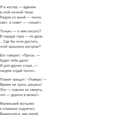
Я и костер — вдвоем
в этой ночной тиши.
Рядом со мной — тепло,
свет, и совет — «пиши!».
Только — о чем писать?
В сердце гора — из дров.
…Где бы огня достать,
чтоб запылать костром?
Бог говорит: «Проси, —
будет тебе дано!
И для других сгори, —
людям отдай тепло».
Пламя трещит: «Поверь! —
Время не трать, решись!
Это — совсем не смерть,
это — дорога в жизнь!»
Маленький мотылек
к пламени подлетел,
Вздрогнув и, как герой,