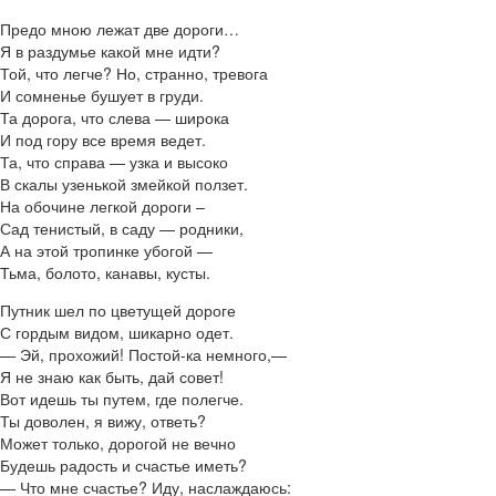
Предо мною лежат две дороги…
Я в раздумье какой мне идти?
Той, что легче? Но, странно, тревога
И сомненье бушует в груди.
Та дорога, что слева — широка
И под гору все время ведет.
Та, что справа — узка и высоко
В скалы узенькой змейкой ползет.
На обочине легкой дороги –
Сад тенистый, в саду — родники,
А на этой тропинке убогой —
Тьма, болото, канавы, кусты.
Путник шел по цветущей дороге
С гордым видом, шикарно одет.
— Эй, прохожий! Постой-ка немного,—
Я не знаю как быть, дай совет!
Вот идешь ты путем, где полегче.
Ты доволен, я вижу, ответь?
Может только, дорогой не вечно
Будешь радость и счастье иметь?
— Что мне счастье? Иду, наслаждаюсь: