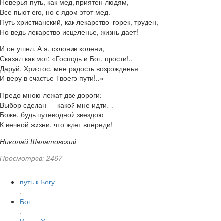
Неверья путь, как мед, приятен людям,
Все пьют его, но с ядом этот мед.
Путь христианский, как лекарство, горек, труден,
Но ведь лекарство исцеленье, жизнь дает!
И он ушел. А я, склонив колени,
Сказал как мог: «Господь и Бог, прости!..
Даруй, Христос, мне радость возрожденья
И веру в счастье Твоего пути!..»
Предо мною лежат две дороги:
Выбор сделан — какой мне идти…
Боже, будь путеводной звездою
К вечной жизни, что ждет впереди!
Николай Шалатовский
Просмотров: 2467
путь к Богу
,
Бог
,