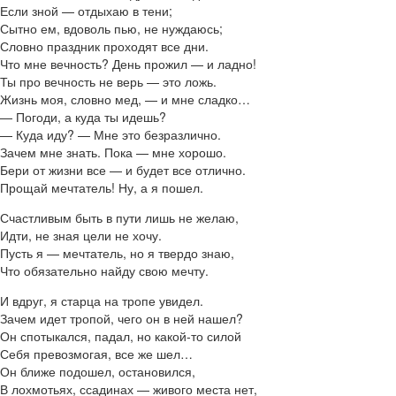
Если зной — отдыхаю в тени;
Сытно ем, вдоволь пью, не нуждаюсь;
Словно праздник проходят все дни.
Что мне вечность? День прожил — и ладно!
Ты про вечность не верь — это ложь.
Жизнь моя, словно мед, — и мне сладко…
— Погоди, а куда ты идешь?
— Куда иду? — Мне это безразлично.
Зачем мне знать. Пока — мне хорошо.
Бери от жизни все — и будет все отлично.
Прощай мечтатель! Ну, а я пошел.
Счастливым быть в пути лишь не желаю,
Идти, не зная цели не хочу.
Пусть я — мечтатель, но я твердо знаю,
Что обязательно найду свою мечту.
И вдруг, я старца на тропе увидел.
Зачем идет тропой, чего он в ней нашел?
Он спотыкался, падал, но какой-то силой
Себя превозмогая, все же шел…
Он ближе подошел, остановился,
В лохмотьях, ссадинах — живого места нет,