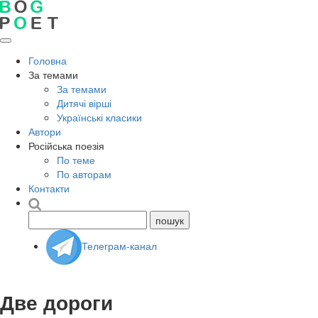
Головна
За темами
За темами
Дитячі вірші
Українські класики
Автори
Російська поезія
По теме
По авторам
Контакти
Телеграм-канал
Две дороги