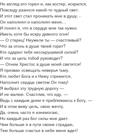
Но взгляд его горел и, как костер, искрился,
Повсюду разнося какой-то чудный свет.
И этот свет стал проникать мне в душу, -
Он наполнял и наполнял меня…
И понял я, что в сердце мне так нужно
Иметь хотя бы искру дивного огня!
— О старец! Неужели ты — счастливый?
Что за огонь в душе твоей горит?
Кто одарил тебя несокрушимой силой?
И что за цель тобой руководит?
— Огнем Христос в душе моей светится!
Я призван освещать неверья тьму.
Кто любит Бога и к Нему стремится,
Наполнит сердце светом Он тому!
Я выбрал эту трудную дорогу —
И не жалею. Счастлив, что иду, —
Ведь с каждым днем я приближаюсь к Богу, —
И в этом вижу цель, свою мечту.
Да, очень часто я изнемогаю,
Но каждый раз Бог силы мне дает.
Чем больше я в пути своем страдаю,
Тем больше счастья в небе меня ждет!