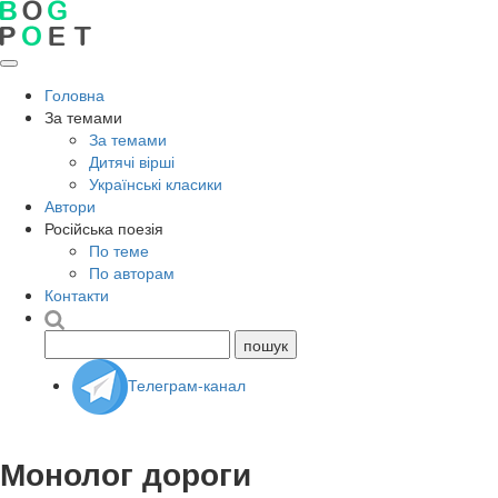
Головна
За темами
За темами
Дитячі вірші
Українські класики
Автори
Російська поезія
По теме
По авторам
Контакти
Телеграм-канал
Монолог дороги