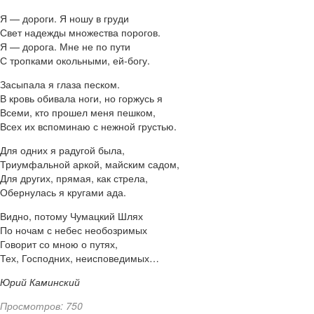
Я — дороги. Я ношу в груди
Свет надежды множества порогов.
Я — дорога. Мне не по пути
С тропками окольными, ей-богу.
Засыпала я глаза песком.
В кровь обивала ноги, но горжусь я
Всеми, кто прошел меня пешком,
Всех их вспоминаю с нежной грустью.
Для одних я радугой была,
Триумфальной аркой, майским садом,
Для других, прямая, как стрела,
Обернулась я кругами ада.
Видно, потому Чумацкий Шлях
По ночам с небес необозримых
Говорит со мною о путях,
Тех, Господних, неисповедимых…
Юрий Каминский
Просмотров: 750