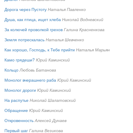
Дорога через Пустоту
Наталья Павленко
Душа, как птица, ищет хлеба
Николай Водневский
За колючей проволкой грехов
Галина Красненкова
Земля потрескалась
Наталья Шевченко
Как хорошо, Господь, к Тебе прийти
Наталья Марьян
Камо грядеши?
Юрий Каминский
Кольцо
Любовь Батанова
Монолог вчерашнего раба
Юрий Каминский
Монолог дороги
Юрий Каминский
На распутье
Николай Шалатовский
Обращение
Юрий Каминский
Откровенность
Алексей Дунаев
Первый шаг
Галина Везикова