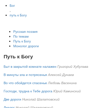
Бог
,
путь к Богу
Русская поэзия
По темам
Путь к Богу
Монолог дороги
Путь к Богу
Быт в закрытой комнате налажен
Григорий Хубулава
В минуты зла и потрясенья
Алексей Дунаев
Во что обойдется спасенье
Любовь Васенина
Господи, трудна к Тебе дорога
Юрий Каминский
Две дороги
Николай Шалатовский
Диалог
Николай Шалатовский