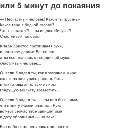
или 5 минут до покаяния
— Несчастный человек! Какой ты грустный.
Какое горе в бедной голове?
Что ты сказал?!— ты ищешь Иисуса?!
Счастливый человек!
К тебе Христос протягивает руки,
и наготове держит Бог венец,—
а ты все плачешь от сердечной муки,
счастливый человек...
О, если б видел ты, как в звездном мире
колокола качнулись радость бить
и как готовы ангельские лиры
грядущую молитву возвестить...
О, если б видел ты — ты пел бы с ними,
что в книгу Жизни властная Рука
вот-вот сейчас твое запишет имя
и дату обращенья — на века!
Все небо встрепенулось ожиданьем,