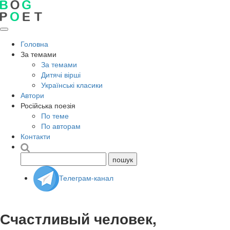
Головна
За темами
За темами
Дитячі вірші
Українські класики
Автори
Російська поезія
По теме
По авторам
Контакти
Телеграм-канал
Счастливый человек,