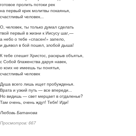
готовое пролить потоки рек
на первый крик молитвы покаянья,
счастливый человек...
О, человек, ты только думал сделать
твой первый в жизни к Иисусу шаг,—
а небо о тебе «спасен!» запело,
и дьявол в бой пошел, злобой дыша!
К тебе спешит Христос, раскрыв объятья,
с Собой блаженства даруя навек,
о коих не имеешь ты понятья,
счастливый человек
Душа всего лишь ищет пробужденья.
Врата и узкий путь — все впереди...
Но видишь — свет мерцает в отдаленье?
Там очень, очень ждут! Тебя! Иди!
Любовь Батанова
Просмотров: 667