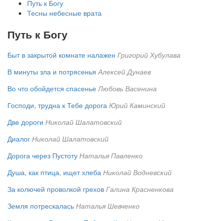
Путь к Богу
Тесны небесные врата
Путь к Богу
Быт в закрытой комнате налажен
Григорий Хубулава
В минуты зла и потрясенья
Алексей Дунаев
Во что обойдется спасенье
Любовь Васенина
Господи, трудна к Тебе дорога
Юрий Каминский
Две дороги
Николай Шалатовский
Диалог
Николай Шалатовский
Дорога через Пустоту
Наталья Павленко
Душа, как птица, ищет хлеба
Николай Водневский
За колючей проволкой грехов
Галина Красненкова
Земля потрескалась
Наталья Шевченко