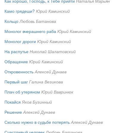
Как хорошо, Господь, к Тебе прийти
Наталья Марьян
Камо грядеши?
Юрий Каминский
Кольцо
Любовь Батанова
Монолог вчерашнего раба
Юрий Каминский
Монолог дороги
Юрий Каминский
На распутье
Николай Шалатовский
Обращение
Юрий Каминский
Откровенность
Алексей Дунаев
Первый шаг
Галина Везикова
Плач об утеряном
Юрий Вавринюк
Покайся
Яков Бузинный
Решение
Алексей Дунаев
Сколько нужно в судьбе потерять
Алексей Дунаев
Счастливый человек
Любовь Батанова