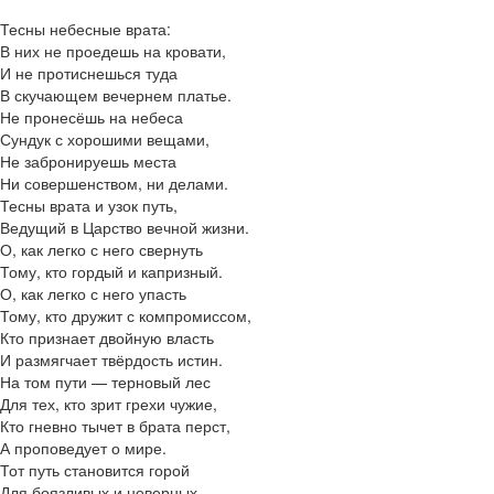
Тесны небесные врата:
В них не проедешь на кровати,
И не протиснешься туда
В скучающем вечернем платье.
Не пронесёшь на небеса
Сундук с хорошими вещами,
Не забронируешь места
Ни совершенством, ни делами.
Тесны врата и узок путь,
Ведущий в Царство вечной жизни.
О, как легко с него свернуть
Тому, кто гордый и капризный.
О, как легко с него упасть
Тому, кто дружит с компромиссом,
Кто признает двойную власть
И размягчает твёрдость истин.
На том пути — терновый лес
Для тех, кто зрит грехи чужие,
Кто гневно тычет в брата перст,
А проповедует о мире.
Тот путь становится горой
Для боязливых и неверных.