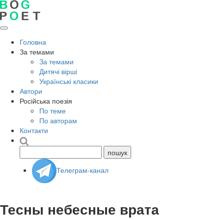
Головна
За темами
За темами
Дитячі вірші
Українські класики
Автори
Російська поезія
По теме
По авторам
Контакти
Телеграм-канал
Тесны небесные врата