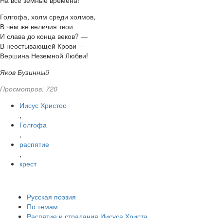
На все земные времена!
Голгофа, холм среди холмов,
В чём же величия твои
И слава до конца веков? —
В неостывающей Крови —
Вершина Неземной Любви!
Яков Бузинный
Просмотров: 720
Иисус Христос
,
Голгофа
,
распятие
,
крест
Русская поэзия
По темам
Распятие и страдания Иисуса Христа