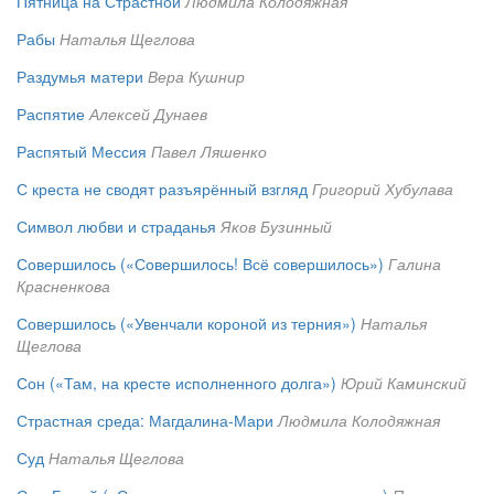
Пятница на Страстной
Людмила Колодяжная
Рабы
Наталья Щеглова
Раздумья матери
Вера Кушнир
Распятие
Алексей Дунаев
Распятый Мессия
Павел Ляшенко
С креста не сводят разъярённый взгляд
Григорий Хубулава
Символ любви и страданья
Яков Бузинный
Совершилось («Совершилось! Всё совершилось»)
Галина
Красненкова
Совершилось («Увенчали короной из терния»)
Наталья
Щеглова
Сон («Там, на кресте исполненного долга»)
Юрий Каминский
Страстная среда: Магдалина-Мари
Людмила Колодяжная
Суд
Наталья Щеглова