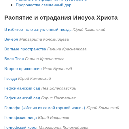
Пророчества священный дар
Распятие и страдания Иисуса Христа
В избитое тело затупленный гвоздь
Юрий Каминский
Вечеря
Маргарита Коломийцева
Во тьме пространства
Галина Красненкова
Воля Твоя
Галина Красненкова
Второе пришествие
Яков Бузинный
Гвозди
Юрий Каминский
Гефсиманский сад
Лев Болеславский
Гефсиманский сад
Борис Пастернак
Голгофа («Испив из самой горькой чаши»)
Юрий Каминский
Голгофские лица
Юрий Вавринюк
Голгофский крест
Маргарита Коломийцева