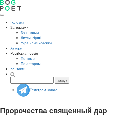
Головна
За темами
За темами
Дитячі вірші
Українські класики
Автори
Російська поезія
По теме
По авторам
Контакти
Телеграм-канал
Пророчества священный дар