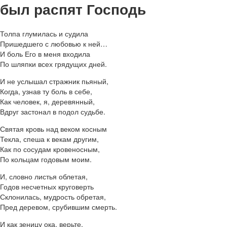
был распят Господь
Толпа глумилась и судила
Пришедшего с любовью к ней…
И боль Его в меня входила
По шляпки всех грядущих дней.
И не услышал стражник пьяный,
Когда, узнав ту боль в себе,
Как человек, я, деревянный,
Вдруг застонал в подол судьбе.
Святая кровь над веком косным
Текла, спеша к векам другим,
Как по сосудам кровеносным,
По кольцам годовым моим.
И, словно листья облетая,
Годов несчетных круговерть
Склонилась, мудрость обретая,
Пред деревом, срубившим смерть.
И как зеницу ока, верьте,