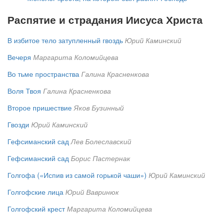
Распятие и страдания Иисуса Христа
В избитое тело затупленный гвоздь
Юрий Каминский
Вечеря
Маргарита Коломийцева
Во тьме пространства
Галина Красненкова
Воля Твоя
Галина Красненкова
Второе пришествие
Яков Бузинный
Гвозди
Юрий Каминский
Гефсиманский сад
Лев Болеславский
Гефсиманский сад
Борис Пастернак
Голгофа («Испив из самой горькой чаши»)
Юрий Каминский
Голгофские лица
Юрий Вавринюк
Голгофский крест
Маргарита Коломийцева