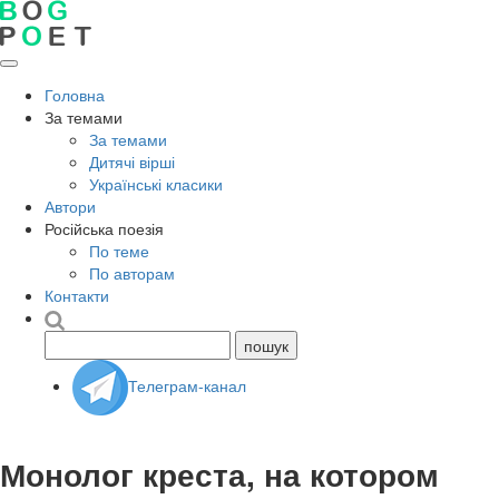
Головна
За темами
За темами
Дитячі вірші
Українські класики
Автори
Російська поезія
По теме
По авторам
Контакти
Телеграм-канал
Монолог креста, на котором