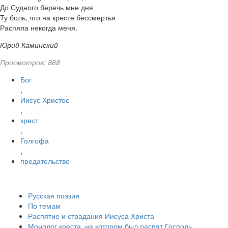
До Судного беречь мне дня
Ту боль, что на кресте бессмертья
Распяла некогда меня.
Юрий Каминский
Просмотров: 868
Бог
,
Иисус Христос
,
крест
,
Голгофа
,
предательство
Русская поэзия
По темам
Распятие и страдания Иисуса Христа
Монолог креста, на котором был распят Господь