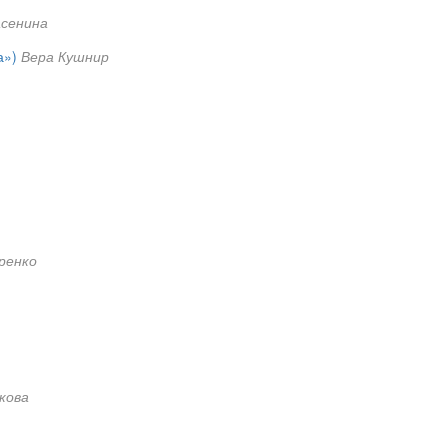
асенина
а»)
Вера Кушнир
ренко
кова