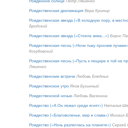
Рожденное солнце
Петр Ляшенко
Рождественская декламация
Вера Кушнир
Рождественская звезда («В холодную пору, в местно
Бродский
Рождественская звезда («Стояла зима...»)
Борис П
Рождественская песнь («Ночи тьму пронзив лучами
Козубовский
Рождественская песнь («Пусть к пещере я той не п
Ляшенко
Рождественские встречи
Любовь Бледных
Рождественское утро
Яков Бузинный
Рождественской ночью
Любовь Васенина
Рождество («А Он лежал среди ягнят»)
Наталья Ше
Рождество («Благоволенье, мир и слава»)
Михаил Б
Рождество («Ночь разлеглась на планете»)
Сергей 