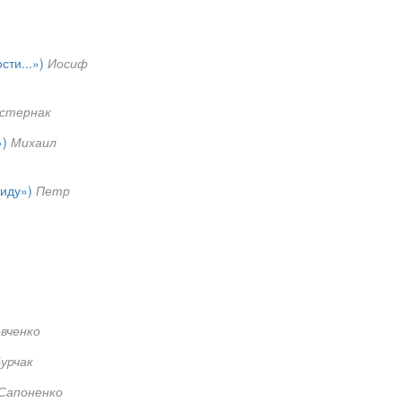
сти...»)
Иосиф
астернак
»)
Михаил
риду»)
Петр
вченко
урчак
Сапоненко