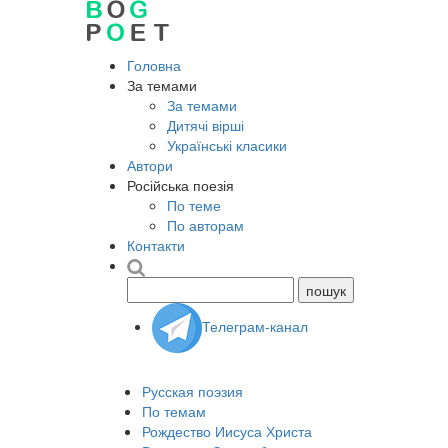
Головна
За темами
За темами
Дитячі вірші
Українські класики
Автори
Російська поезія
По теме
По авторам
Контакти
Телеграм-канал
Русская поэзия
По темам
Рождество Иисуса Христа