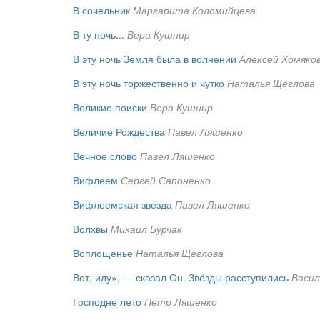
В сочельник
Маргарита Коломийцева
В ту ночь...
Вера Кушнир
В эту ночь Земля была в волнении
Алексей Хомяко
В эту ночь торжественно и чутко
Наталья Щеглова
Великие поиски
Вера Кушнир
Величие Рождества
Павел Ляшенко
Вечное слово
Павел Ляшенко
Вифлеем
Сергей Сапоненко
Вифлеемская звезда
Павел Ляшенко
Волхвы
Михаил Бурчак
Воплощенье
Наталья Щеглова
Вот, иду», — сказал Он. Звёзды расступились
Васил
Господне лето
Петр Ляшенко