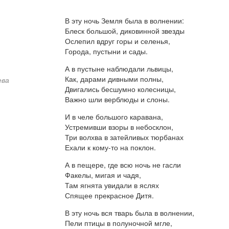
В эту ночь Земля была в волнении:
Блеск большой, диковинной звезды
Ослепил вдруг горы и селенья,
Города, пустыни и сады.
А в пустыне наблюдали львицы,
Как, дарами дивными полны,
ева
Двигались бесшумно колесницы,
Важно шли верблюды и слоны.
И в челе большого каравана,
Устремивши взоры в небосклон,
Три волхва в затейливых тюрбанах
Ехали к кому-то на поклон.
А в пещере, где всю ночь не гасли
Факелы, мигая и чадя,
Там ягнята увидали в яслях
Спящее прекрасное Дитя.
В эту ночь вся тварь была в волнении,
Пели птицы в полуночной мгле,