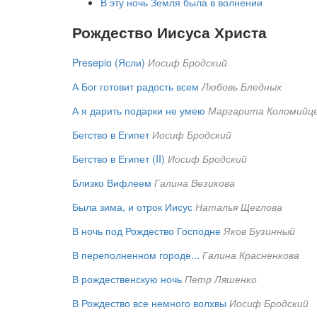
В эту ночь Земля была в волнении
Рождество Иисуса Христа
Presepio (Ясли)
Иосиф Бродский
А Бог готовит радость всем
Любовь Бледных
А я дарить подарки не умею
Маргарита Коломийц
Бегство в Египет
Иосиф Бродский
Бегство в Египет (II)
Иосиф Бродский
Близко Вифлеем
Галина Везикова
Была зима, и отрок Иисус
Наталья Щеглова
В ночь под Рождество Господне
Яков Бузинный
В переполненном городе...
Галина Красненкова
В рождественскую ночь
Петр Ляшенко
В Рождество все немного волхвы
Иосиф Бродский