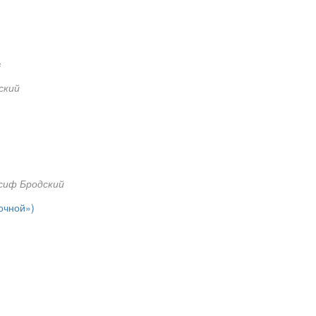
в
ский
сиф Бродский
очной»)