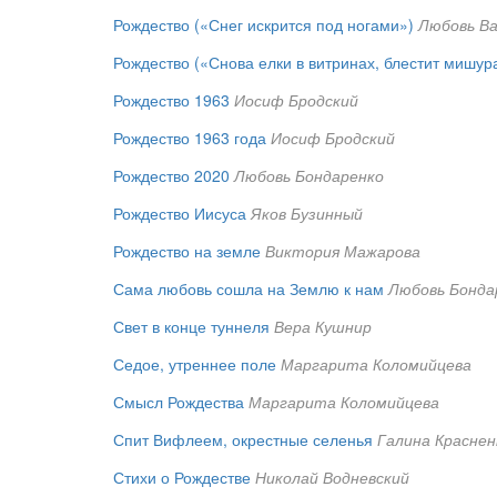
Рождество («Снег искрится под ногами»)
Любовь В
Рождество («Снова елки в витринах, блестит мишур
Рождество 1963
Иосиф Бродский
Рождество 1963 года
Иосиф Бродский
Рождество 2020
Любовь Бондаренко
Рождество Иисуса
Яков Бузинный
Рождество на земле
Виктория Мажарова
Сама любовь сошла на Землю к нам
Любовь Бонда
Свет в конце туннеля
Вера Кушнир
Седое, утреннее поле
Маргарита Коломийцева
Смысл Рождества
Маргарита Коломийцева
Спит Вифлеем, окрестные селенья
Галина Краснен
Стихи о Рождестве
Николай Водневский