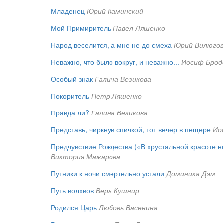
Младенец
Юрий Каминский
Мой Примиритель
Павел Ляшенко
Народ веселится, а мне не до смеха
Юрий Вилюго
Неважно, что было вокруг, и неважно...
Иосиф Брод
Особый знак
Галина Везикова
Покоритель
Петр Ляшенко
Правда ли?
Галина Везикова
Представь, чиркнув спичкой, тот вечер в пещере
Ио
Предчувствие Рождества («В хрустальной красоте н
Виктория Мажарова
Путники к ночи смертельно устали
Доминика Дэм
Путь волхвов
Вера Кушнир
Родился Царь
Любовь Васенина