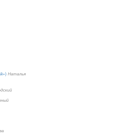
й»)
Наталья
дский
нный
ва