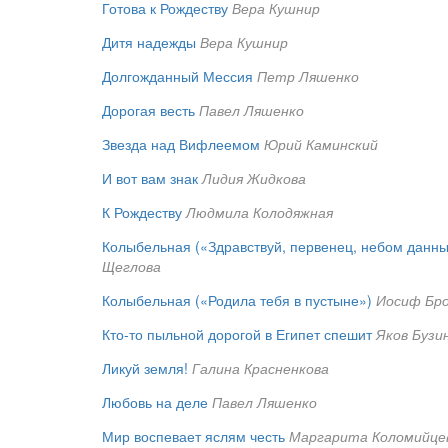
Готова к Рождеству
Вера Кушнир
Дитя надежды
Вера Кушнир
Долгожданный Мессия
Петр Ляшенко
Дорогая весть
Павел Ляшенко
Звезда над Вифлеемом
Юрий Каминский
И вот вам знак
Лидия Жидкова
К Рождеству
Людмила Колодяжная
Колыбельная («Здравствуй, первенец, небом данны
Щеглова
Колыбельная («Родила тебя в пустыне»)
Иосиф Бро
Кто-то пыльной дорогой в Египет спешит
Яков Бузи
Ликуй земля!
Галина Красненкова
Любовь на деле
Павел Ляшенко
Мир воспевает яслям честь
Маргарита Коломийце