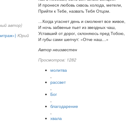
И пронеся любовь сквозь холода, метели,
Прийти к Тебе, назвать Тебя Отцом.
…Когда угаснет день и смолкнет все живое,
ный автор)
И ночь забвенье пьет из звездных чаш,
Уставший от дорог, склоняюсь пред Тобою,
витраж»)
Юрий
И губы сами шепчут: «Отче наш…»
Автор неизвестен
Просмотров: 1282
молитва
,
рассвет
,
Бог
,
благодарение
,
хвала