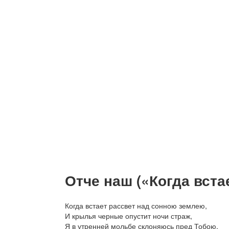
Отче наш («Когда встае
Когда встает рассвет над сонною землею,
И крылья черные опустит ночи страж,
Я в утренней мольбе склоняюсь пред Тобою,