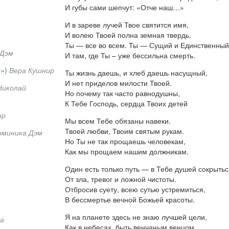
И губы сами шепчут: «Отче наш…»
И в зареве лучей Твое святится имя,
И волею Твоей полна земная твердь.
Ты — все во всем. Ты — Сущий и Единственны
 Дэм
И там, где Ты – уже бессильна смерть.
»)
Вера Кушнир
Ты жизнь даешь, и хлеб даешь насущный,
И нет приделов милости Твоей.
Николай
Но почему так часто равнодушны,
К Тебе Господь, сердца Твоих детей
ир
Мы всем Тебе обязаны навеки.
Твоей любви, Твоим святым рукам.
оминика Дэм
Но Ты не так прощаешь человекам,
Как мы прощаем нашим должникам.
Один есть только путь — в Тебе душей сокрыть
От зла, тревог и ложной чистоты.
Отбросив суету, всею сутью устремиться,
В бессмертье вечной Божьей красоты.
Я на планете здесь не знаю лучшей цели,
а
Как в небесах, быть венчаным венцом.