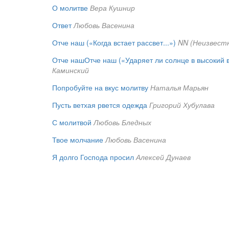
О молитве
Вера Кушнир
Ответ
Любовь Васенина
Отче наш («Когда встает рассвет...»)
NN (Неизвест
Отче нашОтче наш («Ударяет ли солнце в высокий 
Каминский
Попробуйте на вкус молитву
Наталья Марьян
Пусть ветхая рвется одежда
Григорий Хубулава
С молитвой
Любовь Бледных
Твое молчание
Любовь Васенина
Я долго Господа просил
Алексей Дунаев