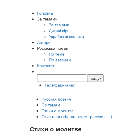
Головна
За темами
За темами
Дитячі вірші
Українські класики
Автори
Російська поезія
По теме
По авторам
Контакти
Телеграм-канал
Русская поэзия
По темам
Стихи о молитве
Отче наш («Когда встает рассвет...»)
Стихи о молитве