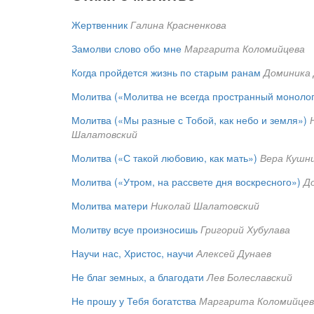
Жертвенник
Галина Красненкова
Замолви слово обо мне
Маргарита Коломийцева
Когда пройдется жизнь по старым ранам
Доминика
Молитва («Молитва не всегда пространный монолог
Молитва («Мы разные с Тобой, как небо и земля»)
Шалатовский
Молитва («С такой любовию, как мать»)
Вера Кушн
Молитва («Утром, на рассвете дня воскресного»)
Д
Молитва матери
Николай Шалатовский
Молитву всуе произносишь
Григорий Хубулава
Научи нас, Христос, научи
Алексей Дунаев
Не благ земных, а благодати
Лев Болеславский
Не прошу у Тебя богатства
Маргарита Коломийцев