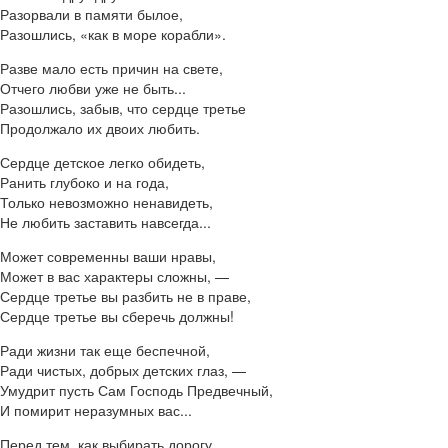
Разорвали в памяти былое,
Разошлись, «как в море корабли».
Разве мало есть причин на свете,
Отчего любви уже не быть...
Разошлись, забыв, что сердце третье
Продолжало их двоих любить.
Сердце детское легко обидеть,
Ранить глубоко и на года,
Только невозможно ненавидеть,
Не любить заставить навсегда...
Может современны ваши нравы,
Может в вас характеры сложны, —
Сердце третье вы разбить не в праве,
Сердце третье вы сберечь должны!
Ради жизни так еще беспечной,
Ради чистых, добрых детских глаз, —
Умудрит пусть Сам Господь Предвечный,
И помирит неразумных вас...
Перед тем, как выбирать дорогу,