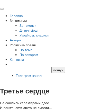
Головна
За темами
За темами
Дитячі вірші
Українські класики
Автори
Російська поезія
По теме
По авторам
Контакти
Телеграм-канал
Третье сердце
Не сошлись характерами двое
И понять друг друга не смогли...