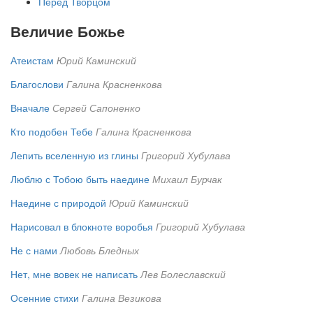
Перед Творцом
Величие Божье
Атеистам
Юрий Каминский
Благослови
Галина Красненкова
Вначале
Сергей Сапоненко
Кто подобен Тебе
Галина Красненкова
Лепить вселенную из глины
Григорий Хубулава
Люблю с Тобою быть наедине
Михаил Бурчак
Наедине с природой
Юрий Каминский
Нарисовал в блокноте воробья
Григорий Хубулава
Не с нами
Любовь Бледных
Нет, мне вовек не написать
Лев Болеславский
Осенние стихи
Галина Везикова