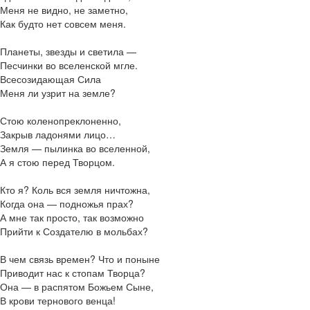
Меня не видно, не заметно,
Как будто нет совсем меня.
Планеты, звезды и светила —
Песчинки во вселенской мгле.
Всесозидающая Сила
Меня ли узрит на земле?
Стою коленопреклоненно,
Закрыв ладонями лицо…
Земля — пылинка во вселенной,
А я стою перед Творцом.
Кто я? Коль вся земля ничтожна,
Когда она — подножья прах?
А мне так просто, так возможно
Прийти к Создателю в мольбах?
В чем связь времен? Что и поныне
Приводит нас к стопам Творца?
Она — в распятом Божьем Сыне,
В крови тернового венца!