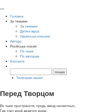
Головна
За темами
За темами
Дитячі вірші
Українські класики
Автори
Російська поезія
По теме
По авторам
Контакти
Телеграм-канал
Перед Творцом
Во тьме пространств, средь звезд несметных,
Где счет иной ведется дням,