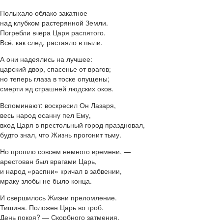
Полыхало облако закатное
над клубком растерянной Земли.
Погребли вчера Царя распятого.
Всё, как след, растаяло в пыли.
А они надеялись на лучшее:
царский двор, спасенье от врагов;
но теперь глаза в тоске опущены;
смерти яд страшней людских оков.
Вспоминают: воскресил Он Лазаря,
весь народ осанну пел Ему,
вход Царя в престольный город праздновал,
будто знал, что Жизнь прогонит тьму.
Но прошло совсем немного времени, —
арестован был врагами Царь,
и народ «распни» кричал в забвении,
мраку злобы не было конца.
И свершилось Жизни преломление.
Тишина. Положен Царь во гроб.
День покоя? — Скорбного затмения.