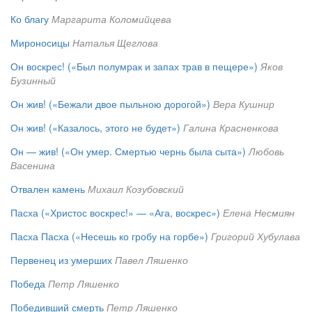
Ко благу
Маргарита Коломийцева
Мироносицы
Наталья Щеглова
Он воскрес! («Был полумрак и запах трав в пещере»)
Яков
Бузинный
Он жив! («Бежали двое пыльною дорогой»)
Вера Кушнир
Он жив! («Казалось, этого не будет»)
Галина Красненкова
Он — жив! («Он умер. Смертью чернь была сыта»)
Любовь
Васенина
Отвален камень
Михаил Козубовский
Пасха («Христос воскрес!» — «Ага, воскрес»)
Елена Несмиян
Пасха Пасха («Несешь ко гробу на горбе»)
Григорий Хубулава
Первенец из умерших
Павел Ляшенко
Победа
Петр Ляшенко
Победивший смерть
Петр Ляшенко