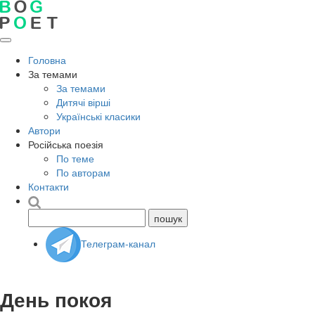
Головна
За темами
За темами
Дитячі вірші
Українські класики
Автори
Російська поезія
По теме
По авторам
Контакти
Телеграм-канал
День покоя