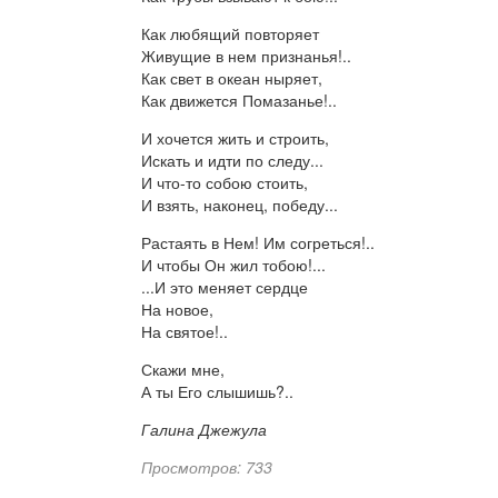
Как любящий повторяет
Живущие в нем признанья!..
Как свет в океан ныряет,
Как движется Помазанье!..
И хочется жить и строить,
Искать и идти по следу...
И что-то собою стоить,
И взять, наконец, победу...
Растаять в Нем! Им согреться!..
И чтобы Он жил тобою!...
...И это меняет сердце
На новое,
На святое!..
Скажи мне,
А ты Его слышишь?..
Галина Джежула
Просмотров: 733