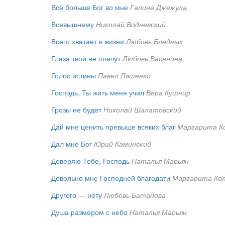
Все больше Бог во мне
Галина Джежула
Всевышнему
Николай Водневский
Всего хватает в жизни
Любовь Бледных
Глаза твои не плачут
Любовь Васенина
Голос истины
Павел Ляшенко
Господь, Ты жить меня учил
Вера Кушнир
Грозы не будет
Николай Шалатовский
Дай мне ценить превыше всяких благ
Маргарита К
Дал мне Бог
Юрий Каминский
Доверяю Тебе, Господь
Наталья Марьян
Довольно мне Господней благодати
Маргарита Ко
Другого — нету
Любовь Батанова
Душа размером с небо
Наталья Марьян