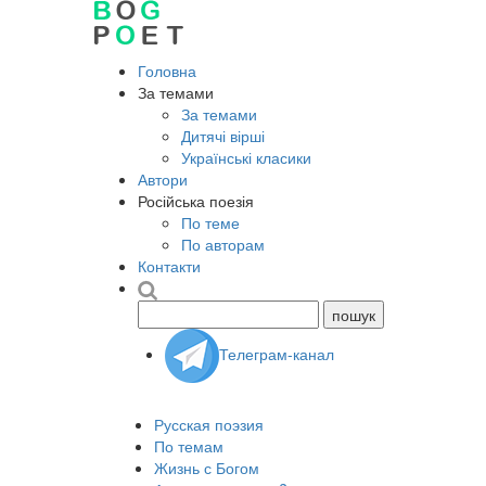
Головна
За темами
За темами
Дитячі вірші
Українські класики
Автори
Російська поезія
По теме
По авторам
Контакти
Телеграм-канал
Русская поэзия
По темам
Жизнь с Богом