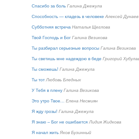
Спасибо за боль
Галина Джежула
Способность — кладезь в человеке
Алексей Дунаев
Субботняя встреча
Наталья Щеглова
Твой Господь и Бог
Галина Везикова
Ты разбирал серьезные вопросы
Галина Везикова
Ты светишь мне надеждою в беде
Григорий Хубула
Ты сможешь!
Галина Джежула
Ты тот
Любовь Бледных
У Тебя в плену
Галина Везикова
Это утро Твое…
Елена Несмиян
Я жду грозы!
Галина Джежула
Я знаю – Бог не ошибается
Лидия Жидкова
Я начал жить
Яков Бузинный