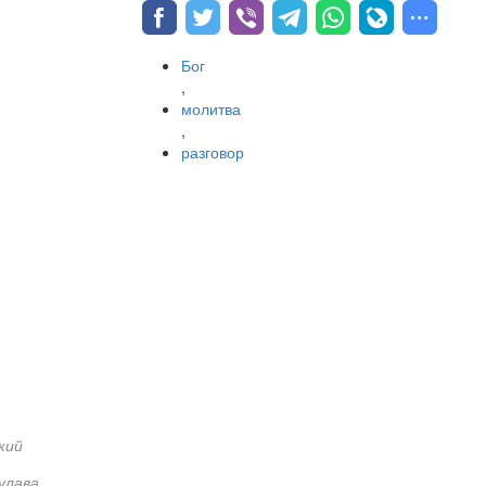
Бог
,
молитва
,
разговор
кий
улава