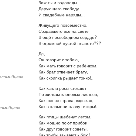
Закаты и водопады...
Дарующего свободу
И свадебные наряды...
Живущего повсеместно,
Создавшего все на свете
В ещё несвободном сердце?
В огромной пустой планете???
Да,
Он говорит с тобою,
Как мать говорит с ребёнком,
Как брат отвечает брату,
оломийцева
Как скрипка рыдает тонко!..
Как капли росы стекают
По жилкам кленовых листьев,
Как шепчет трава, вздыхая,
Как в пламени плачут искры!..
ломийцева
Как птицы щебечут летом,
Как мощно поют прибои,
Как друг говорит советы,
Как трубы взывают к бою!..