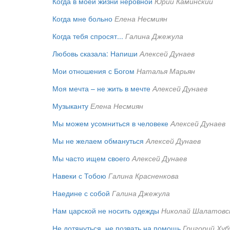
Когда в моей жизни неровной
Юрий Каминский
Когда мне больно
Елена Несмиян
Когда тебя спросят...
Галина Джежула
Любовь сказала: Напиши
Алексей Дунаев
Мои отношения с Богом
Наталья Марьян
Моя мечта – не жить в мечте
Алексей Дунаев
Музыканту
Елена Несмиян
Мы можем усомниться в человеке
Алексей Дунаев
Мы не желаем обмануться
Алексей Дунаев
Мы часто ищем своего
Алексей Дунаев
Навеки с Тобою
Галина Красненкова
Наедине с собой
Галина Джежула
Нам царской не носить одежды
Николай Шалатовс
Не дотянуться, не позвать на помощь
Григорий Хуб