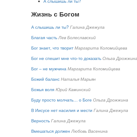
А слышишь ли ты?
Жизнь с Богом
А слышишь ли ты?
Галина Джежула
Благая часть
Лев Болеславский
Бог знает, что творит
Маргарита Коломийцева
Бог не спешит мне что-то доказать
Ольга Дрожжин
Бог – не мужчина
Маргарита Коломийцева
Божий баланс
Наталья Марьян
Божья воля
Юрий Каминский
Буду просто молчать… о Боге
Ольга Дрожжина
В Иисусе нет насилия и мести
Галина Джежула
Верность
Галина Джежула
Вмешаться должен
Любовь Васенина