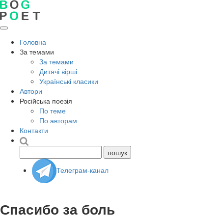
Головна
За темами
За темами
Дитячі вірші
Українські класики
Автори
Російська поезія
По теме
По авторам
Контакти
Телеграм-канал
Спасибо за боль