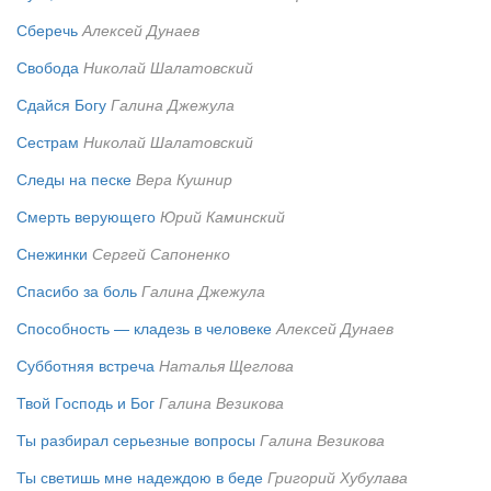
Сберечь
Алексей Дунаев
Свобода
Николай Шалатовский
Сдайся Богу
Галина Джежула
Сестрам
Николай Шалатовский
Следы на песке
Вера Кушнир
Смерть верующего
Юрий Каминский
Снежинки
Сергей Сапоненко
Спасибо за боль
Галина Джежула
Способность — кладезь в человеке
Алексей Дунаев
Субботняя встреча
Наталья Щеглова
Твой Господь и Бог
Галина Везикова
Ты разбирал серьезные вопросы
Галина Везикова
Ты светишь мне надеждою в беде
Григорий Хубулава