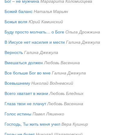
Бог – не мужчина
Маргарита Коломийцева
Божий баланс
Наталья Марьян
Божья воля
Юрий Каминский
Буду просто молчать… о Боге
Ольга Дрожжина
В Иисусе нет насилия и мести
Галина Джежула
Верность
Галина Джежула
Вмешаться должен
Любовь Васенина
Все больше Бог во мне
Галина Джежула
Всевышнему
Николай Водневский
Всего хватает в жизни
Любовь Бледных
Глаза твои не плачут
Любовь Васенина
Голос истины
Павел Ляшенко
Господь, Ты жить меня учил
Вера Кушнир
Грозы не будет
Николай Шалатовский