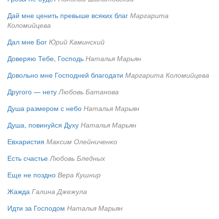
Дай мне ценить превыше всяких благ
Маргарита
Коломийцева
Дал мне Бог
Юрий Каминский
Доверяю Тебе, Господь
Наталья Марьян
Довольно мне Господней благодати
Маргарита Коломийцева
Другого — нету
Любовь Батанова
Душа размером с небо
Наталья Марьян
Душа, повинуйся Духу
Наталья Марьян
Евхаристия
Максим Олейниченко
Есть счастье
Любовь Бледных
Еще не поздно
Вера Кушнир
Жажда
Галина Джежула
Идти за Господом
Наталья Марьян