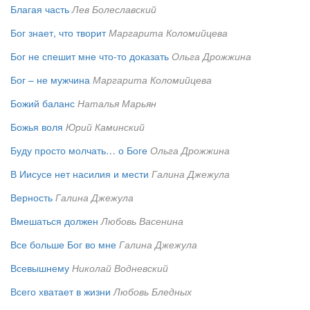
Благая часть
Лев Болеславский
Бог знает, что творит
Маргарита Коломийцева
Бог не спешит мне что-то доказать
Ольга Дрожжина
Бог – не мужчина
Маргарита Коломийцева
Божий баланс
Наталья Марьян
Божья воля
Юрий Каминский
Буду просто молчать… о Боге
Ольга Дрожжина
В Иисусе нет насилия и мести
Галина Джежула
Верность
Галина Джежула
Вмешаться должен
Любовь Васенина
Все больше Бог во мне
Галина Джежула
Всевышнему
Николай Водневский
Всего хватает в жизни
Любовь Бледных