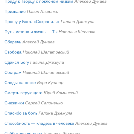
Приду к Творцу с поклоном низким
Алексей Дунаев
Призвание
Павел Ляшенко
Прошу у Бога: «Сохрани…»
Галина Джежула
Путь, истина и жизнь — Ты
Наталья Щеглова
Сберечь
Алексей Дунаев
Свобода
Николай Шалатовский
Сдайся Богу
Галина Джежула
Сестрам
Николай Шалатовский
Следы на песке
Вера Кушнир
Смерть верующего
Юрий Каминский
Снежинки
Сергей Сапоненко
Спасибо за боль
Галина Джежула
Способность — кладезь в человеке
Алексей Дунаев
Субботняя встреча
Наталья Щеглова