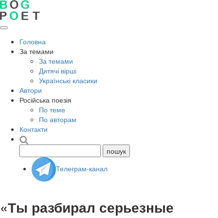
Головна
За темами
За темами
Дитячі вірші
Українські класики
Автори
Російська поезія
По теме
По авторам
Контакти
Телеграм-канал
«Ты разбирал серьезные