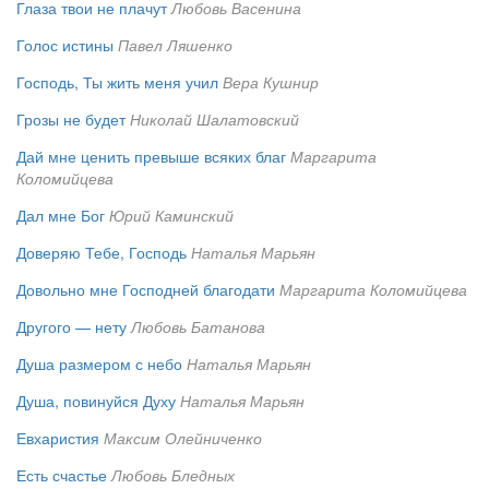
Глаза твои не плачут
Любовь Васенина
Голос истины
Павел Ляшенко
Господь, Ты жить меня учил
Вера Кушнир
Грозы не будет
Николай Шалатовский
Дай мне ценить превыше всяких благ
Маргарита
Коломийцева
Дал мне Бог
Юрий Каминский
Доверяю Тебе, Господь
Наталья Марьян
Довольно мне Господней благодати
Маргарита Коломийцева
Другого — нету
Любовь Батанова
Душа размером с небо
Наталья Марьян
Душа, повинуйся Духу
Наталья Марьян
Евхаристия
Максим Олейниченко
Есть счастье
Любовь Бледных