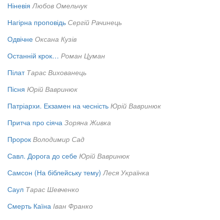
Ніневія
Любов Омельчук
Нагірна проповідь
Сергій Рачинець
Одвічне
Оксана Кузів
Останній крок…
Роман Цуман
Пілат
Тарас Вихованець
Пісня
Юрій Вавринюк
Патріархи. Екзамен на чесність
Юрій Вавринюк
Притча про сіяча
Зоряна Живка
Пророк
Володимир Сад
Савл. Дорога до себе
Юрій Вавринюк
Самсон (На біблейську тему)
Леся Українка
Саул
Тарас Шевченко
Смерть Каїна
Іван Франко