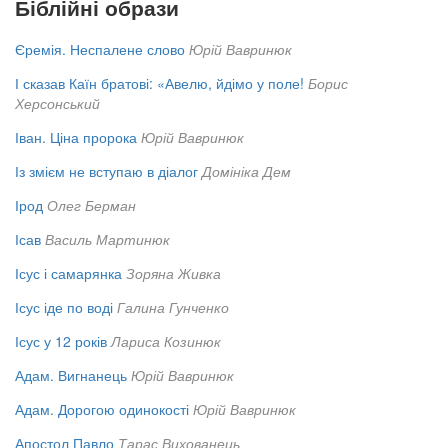
Біблійні образи
Єремія. Неспалене слово
Юрій Вавринюк
І сказав Каїн братові: «Авелю, йдімо у поле!
Борис
Херсонський
Іван. Ціна пророка
Юрій Вавринюк
Із змієм не вступаю в діалог
Домініка Дем
Ірод
Олег Берман
Ісав
Василь Мартинюк
Ісус і самарянка
Зоряна Живка
Ісус іде по воді
Галина Гунченко
Ісус у 12 років
Лариса Козинюк
Адам. Вигнанець
Юрій Вавринюк
Адам. Дорогою одинокості
Юрій Вавринюк
Апостол Павло
Тарас Вихованець