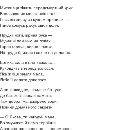
Мисливця тішить передсмертний крик
Впольованих мешканців поля.
І ось він знову за кущем принишк —
І знов комусь рахує хвилі доля.
Прудкії ноги, вірная рука —
Мужчині поміччю на ловах!..
І кров гаряча, чорна і липка,
На груди бризкає і сохне на долонях.
Велика сила в плоті ожила…
Куйовдить вітерець волосся.
Яка ж оця земля мала,
Якби її долати довелося!
А нині швидше, швидше-бо туди,
Де батькові зросли намети.
Там добра їжа, джерело води,
Новини дому і його секрети.
— О Якове, ти нагодуй мене,
Бо змучився й нема терпіння.
А вариво твоє червоне — персмачне.