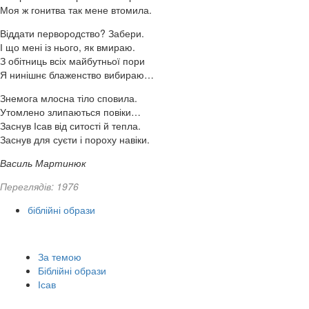
Моя ж гонитва так мене втомила.
Віддати первородство? Забери.
І що мені із нього, як вмираю.
З обітниць всіх майбутньої пори
Я нинішнє блаженство вибираю…
Знемога млосна тіло сповила.
Утомлено злипаються повіки…
Заснув Ісав від ситості й тепла.
Заснув для суєти і пороху навіки.
Василь Мартинюк
Переглядів: 1976
біблійні образи
За темою
Біблійні образи
Ісав