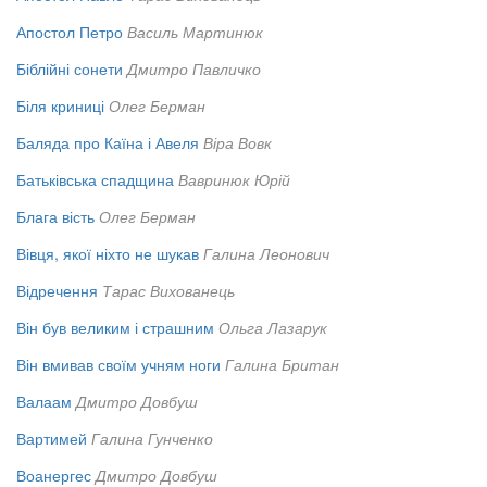
Апостол Петро
Василь Мартинюк
Біблійні сонети
Дмитро Павличко
Біля криниці
Олег Берман
Баляда про Каїна і Авеля
Віра Вовк
Батьківська спадщина
Вавринюк Юрій
Блага вість
Олег Берман
Вівця, якої ніхто не шукав
Галина Леонович
Відречення
Тарас Вихованець
Він був великим і страшним
Ольга Лазарук
Він вмивав своїм учням ноги
Галина Британ
Валаам
Дмитро Довбуш
Вартимей
Галина Гунченко
Воанергес
Дмитро Довбуш