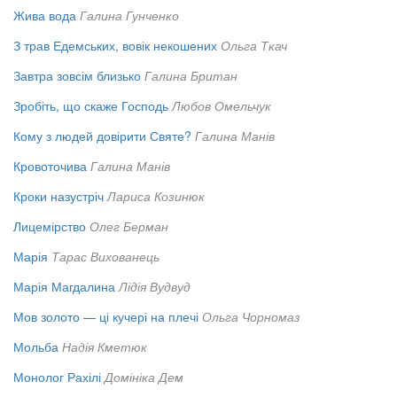
Жива вода
Галина Гунченко
З трав Едемських, вовік некошених
Ольга Ткач
Завтра зовсім близько
Галина Британ
Зробіть, що скаже Господь
Любов Омельчук
Кому з людей довірити Святе?
Галина Манів
Кровоточива
Галина Манів
Кроки назустріч
Лариса Козинюк
Лицемірство
Олег Берман
Марія
Тарас Вихованець
Марія Магдалина
Лідія Вудвуд
Мов золото — ці кучері на плечі
Ольга Чорномаз
Мольба
Надія Кметюк
Монолог Рахілі
Домініка Дем