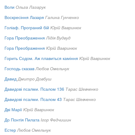
Воли
Ольга Лазарук
Воскресіння Лазаря
Галина Гунченко
Голіаф. Програний бій
Юрій Вавринюк
Гора Преображення
Лідія Вудвуд
Гора Преображення
Юрій Вавринюк
Горить Содом. Аж плавиться каміння
Юрій Вавринюк
Господь сказав
Любов Омельчук
Давид
Дмитро Довбуш
Давидові псалми. Псалом 136
Тарас Шевченко
Давидові псалми. Псалом 43
Тарас Шевченко
Дві Марії
Юрій Вавринюк
До Понтія Пилата
Ігор Федчишин
Естер
Любов Омельчук