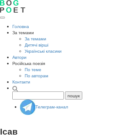
Головна
За темами
За темами
Дитячі вірші
Українські класики
Автори
Російська поезія
По теме
По авторам
Контакти
Телеграм-канал
Ісав