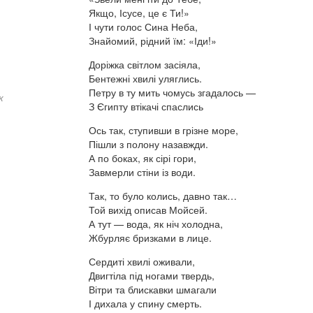
Якщо, Ісусе, це є Ти!»
І чути голос Сина Неба,
Знайомий, рідний їм: «Іди!»
Доріжка світлом засіяла,
Бентежні хвилі уляглись.
Петру в ту мить чомусь згадалось —
к
З Єгипту втікачі спаслись
Ось так, ступивши в грізне море,
Пішли з полону назавжди.
А по боках, як сірі гори,
Завмерли стіни із води.
Так, то було колись, давно так…
Той вихід описав Мойсей.
А тут — вода, як ніч холодна,
Жбурляє бризками в лице.
Сердиті хвилі оживали,
Двигтіла під ногами твердь,
Вітри та блискавки шмагали
І дихала у спину смерть.