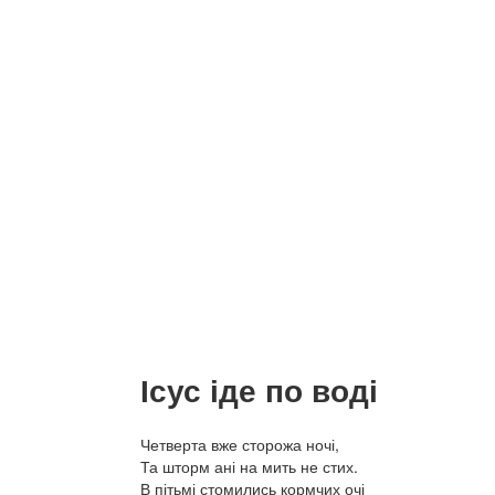
Ісус іде по воді
Четверта вже сторожа ночі,
Та шторм ані на мить не стих.
В пітьмі стомились кормчих очі