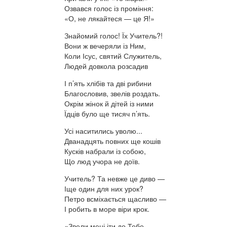
Озвався голос із проміння:
«О, не лякайтеся — це Я!»
Знайомий голос! Їх Учитель?!
Вони ж вечеряли із Ним,
Коли Ісус, святий Служитель,
Людей довкола розсадив
І п’ять хлібів та дві рибини
Благословив, звелів роздать.
Окрім жінок й дітей із ними
Їдців було ще тисяч п’ять.
Усі наситились уволю...
Дванадцять повних ще кошів
Кусків набрали із собою,
Що люд учора не доїв.
Учитель? Та невже це диво —
Іще один для них урок?
Петро всміхається щасливо —
І робить в море віри крок.
«Звели мені іти до Тебе,