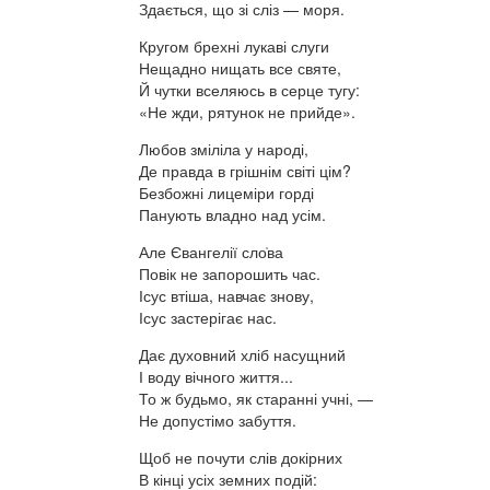
Здається, що зі сліз — моря.
Кругом брехні лукаві слуги
Нещадно нищать все святе,
Й чутки вселяюсь в серце тугу:
«Не жди, рятунок не прийде».
Любов зміліла у народі,
Де правда в грішнім світі цім?
Безбожні лицеміри горді
Панують владно над усім.
Але Євангелії сло̍ва
Повік не запорошить час.
Ісус втіша, навчає знову,
Ісус застерігає нас.
Дає духовний хліб насущний
І воду вічного життя...
То ж будьмо, як старанні учні, —
Не допустімо забуття.
Щоб не почути слів докірних
В кінці усіх земних подій: