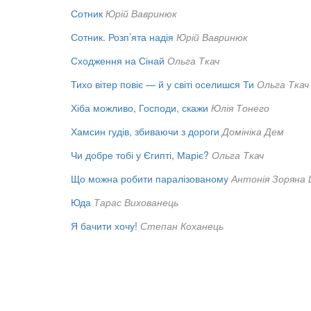
Сотник
Юрій Вавринюк
Сотник. Розп’ята надія
Юрій Вавринюк
Сходження на Сінай
Ольга Ткач
Тихо вітер повіє — й у світі оселишся Ти
Ольга Ткач
Хіба можливо, Господи, скажи
Юлія Тонего
Хамсин гудів, збиваючи з дороги
Домініка Дем
Чи добре тобі у Єгипті, Маріє?
Ольга Ткач
Що можна робити паралізованому
Антонія Зоряна
Юда
Тарас Вихованець
Я бачити хочу!
Степан Коханець