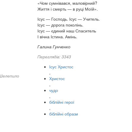
«Чом сумнівався, маловірний?
Життя і смерть — в руці Моїй».
Ісус — Господь. Ісус — Учитель.
Ісус — дорога поколінь.
Ісус — єдиний наш Спаситель
І вічна Істина. Амінь.
Галина Гунченко
Переглядів: 3343
Ісус Христос
,
 Шелепило
Христос
,
чудо
,
біблійні герої
,
біблійні образи