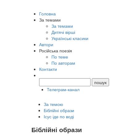
Головна
За темами
За темами
Дитячі вірші
Українські класики
Автори
Російська поезія
По теме
По авторам
Контакти
Телеграм-канал
За темою
Біблійні образи
Ісус іде по воді
Біблійні образи