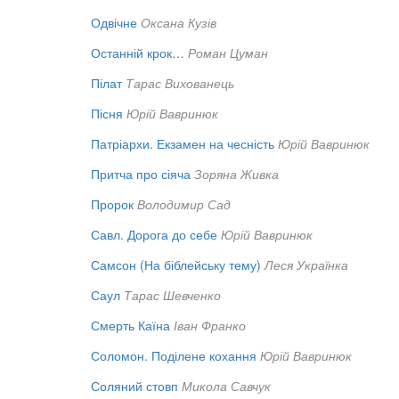
Одвічне
Оксана Кузів
Останній крок…
Роман Цуман
Пілат
Тарас Вихованець
Пісня
Юрій Вавринюк
Патріархи. Екзамен на чесність
Юрій Вавринюк
Притча про сіяча
Зоряна Живка
Пророк
Володимир Сад
Савл. Дорога до себе
Юрій Вавринюк
Самсон (На біблейську тему)
Леся Українка
Саул
Тарас Шевченко
Смерть Каїна
Іван Франко
Соломон. Поділене кохання
Юрій Вавринюк
Соляний стовп
Микола Савчук