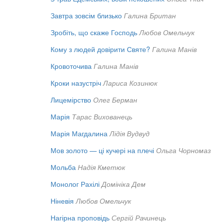
Завтра зовсім близько
Галина Британ
Зробіть, що скаже Господь
Любов Омельчук
Кому з людей довірити Святе?
Галина Манів
Кровоточива
Галина Манів
Кроки назустріч
Лариса Козинюк
Лицемірство
Олег Берман
Марія
Тарас Вихованець
Марія Магдалина
Лідія Вудвуд
Мов золото — ці кучері на плечі
Ольга Чорномаз
Мольба
Надія Кметюк
Монолог Рахілі
Домініка Дем
Ніневія
Любов Омельчук
Нагірна проповідь
Сергій Рачинець