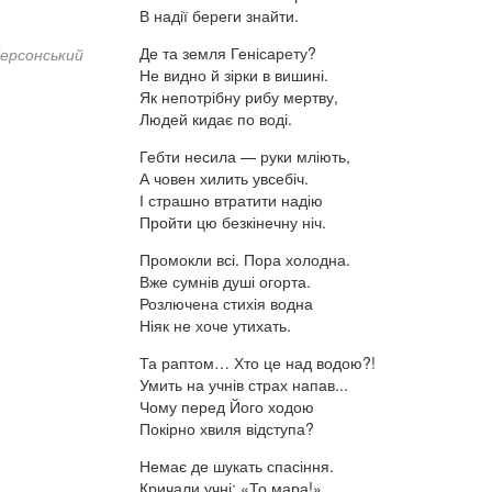
В надії береги знайти.
Де та земля Генісарету?
Херсонський
Не видно й зірки в вишині.
Як непотрібну рибу мертву,
Людей кидає по воді.
Гебти несила — руки мліють,
А човен хилить увсебіч.
І страшно втратити надію
Пройти цю безкінечну ніч.
Промокли всі. Пора холодна.
Вже сумнів душі огорта.
Розлючена стихія водна
Ніяк не хоче утихать.
Та раптом… Хто це над водою?!
Умить на учнів страх напав...
Чому перед Його ходою
Покірно хвиля відступа?
Немає де шукать спасіння.
Кричали учні: «То мара!»