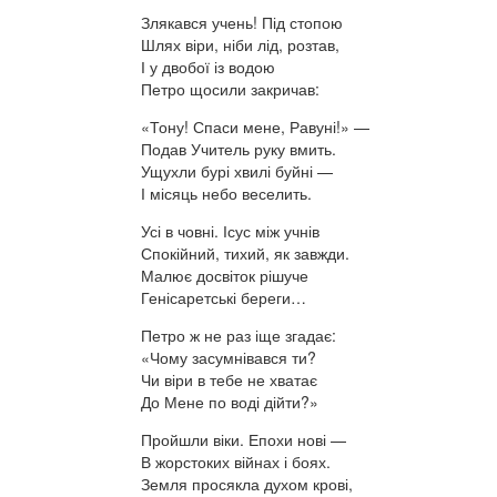
Злякався учень! Під стопою
Шлях віри, ніби лід, розтав,
І у двобої із водою
Петро щосили закричав:
«Тону! Спаси мене, Равуні!» —
Подав Учитель руку вмить.
Ущухли бурі хвилі буйні —
І місяць небо веселить.
Усі в човні. Ісус між учнів
Спокійний, тихий, як завжди.
Малює досвіток рішуче
Генісаретські береги…
Петро ж не раз іще згадає:
«Чому засумнівався ти?
Чи віри в тебе не хватає
До Мене по воді дійти?»
Пройшли віки. Епохи нові —
В жорстоких війнах і боях.
Земля просякла духом крові,