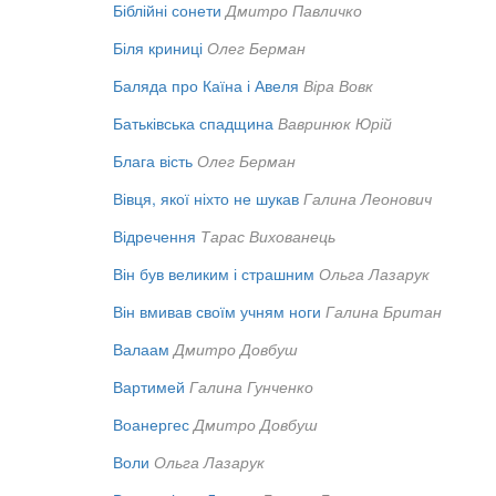
Біблійні сонети
Дмитро Павличко
Біля криниці
Олег Берман
Баляда про Каїна і Авеля
Віра Вовк
Батьківська спадщина
Вавринюк Юрій
Блага вість
Олег Берман
Вівця, якої ніхто не шукав
Галина Леонович
Відречення
Тарас Вихованець
Він був великим і страшним
Ольга Лазарук
Він вмивав своїм учням ноги
Галина Британ
Валаам
Дмитро Довбуш
Вартимей
Галина Гунченко
Воанергес
Дмитро Довбуш
Воли
Ольга Лазарук