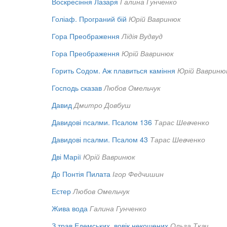
Воскресіння Лазаря
Галина Гунченко
Голіаф. Програний бій
Юрій Вавринюк
Гора Преображення
Лідія Вудвуд
Гора Преображення
Юрій Вавринюк
Горить Содом. Аж плавиться каміння
Юрій Вавриню
Господь сказав
Любов Омельчук
Давид
Дмитро Довбуш
Давидові псалми. Псалом 136
Тарас Шевченко
Давидові псалми. Псалом 43
Тарас Шевченко
Дві Марії
Юрій Вавринюк
До Понтія Пилата
Ігор Федчишин
Естер
Любов Омельчук
Жива вода
Галина Гунченко
З трав Едемських, вовік некошених
Ольга Ткач