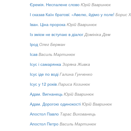
Єремія. Неспалене слово
Юрій Вавринюк
І сказав Каїн братові: «Авелю, йдімо у поле!
Борис 
Іван. Ціна пророка
Юрій Вавринюк
Із змієм не вступаю в діалог
Домініка Дем
Ірод
Олег Берман
Ісав
Василь Мартинюк
Ісус і самарянка
Зоряна Живка
Ісус іде по воді
Галина Гунченко
Ісус у 12 років
Лариса Козинюк
Адам. Вигнанець
Юрій Вавринюк
Адам. Дорогою одинокості
Юрій Вавринюк
Апостол Павло
Тарас Вихованець
Апостол Петро
Василь Мартинюк