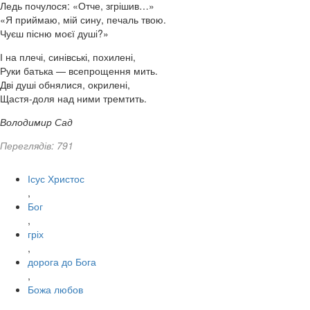
Ледь почулося: «Отче, згрішив…»
«Я приймаю, мій сину, печаль твою.
Чуєш пісню моєї душі?»
І на плечі, синівські, похилені,
Руки батька — всепрощення мить.
Дві душі обнялися, окрилені,
Щастя-доля над ними тремтить.
Володимир Сад
Переглядів: 791
Ісус Христос
,
Бог
,
гріх
,
дорога до Бога
,
Божа любов