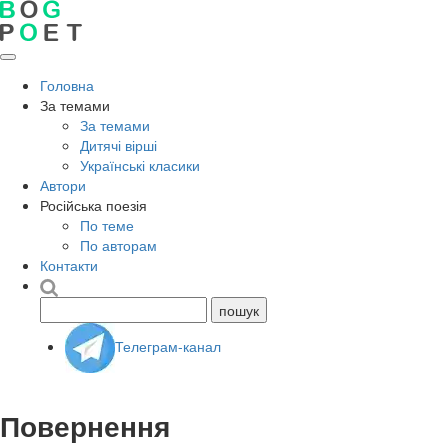
Головна
За темами
За темами
Дитячі вірші
Українські класики
Автори
Російська поезія
По теме
По авторам
Контакти
Телеграм-канал
Повернення