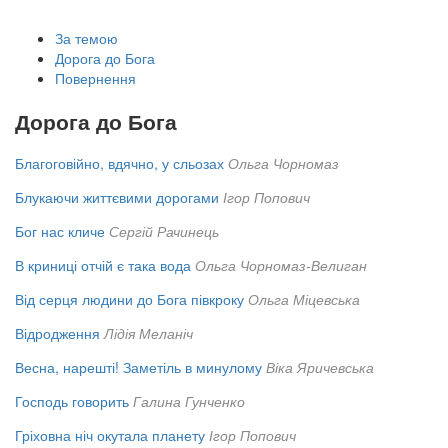
За темою
Дорога до Бога
Повернення
Дорога до Бога
Благоговійно, вдячно, у сльозах
Ольга Чорномаз
Блукаючи життєвими дорогами
Ігор Попович
Бог нас кличе
Сергій Рачинець
В криниці отчій є така вода
Ольга Чорномаз-Велиган
Від серця людини до Бога півкроку
Ольга Міцевська
Відродження
Лідія Меланіч
Весна, нарешті! Заметіль в минулому
Віка Яричевська
Господь говорить
Галина Гунченко
Гріховна ніч окутала планету
Ігор Попович