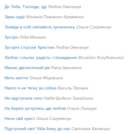
До Тебе, Господи, іду
Любов Омельчук
Зірка надії
Меланія Павленко-Кравченко
Знайди в собі сміливість зупинитись
Ольга Сапріянчук
Зустріч
Лідія Меланіч
Зустрічі з Ісусом Христом
Любов Омельчук
Любов і сльози, радість і страждання
Михайло Козубовський
Минає двотисячний рік
Раїса Іванченко
Мить каяття
Ольга Міцевська
Нікого я не тягну за собою
Василь Процюк
Ніч відступала тихо
Надія Шибких-Загайська
На березі зустрілись дві любові
Ольга Лазарук
Неси свій хрест
Ольга Сапріянчук
Підступний світ! Хіба йому до нас
Світлана Касянчик