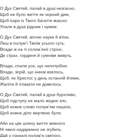
О Дух Святий, палай в душі незгасно,
Щоб не було життя як чорний дим,
Щоб іскри із Твого багаття вчасно
Упали в душі рідним і чужим.
О Дух Святий, вогню науки й втіхи,
Лиш в полум'ї Твоїм усього суть.
Впади ж на ті солом’янії стріхи,
Де страх, гординя й сумніви живуть.
Впади, спали усе, що непотрібне.
Впади, зігрій, що інеєм взялось,
Щоб, як Христос у день останній йтиме,
Жаліти й плакати не довелось.
О Дух Святий, палай в душі бурхливо,
Щоб підступу не мало жодне зло,
Щоб кожне слово полум’ям пашіло,
Щоб кожне діло жертвою було.
Аби на цім шляху життя земного
Ні хвилі надаремно не згубить.
Дай у горнилі полум'я святого,