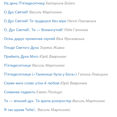
На день П’ятидесятниці
Катерина Бойко
О Дух Святий!
Василь Мартинюк
О Дух Святий! Ти трудишся без міри
Неллі Лаговська
О, Дух Святий!, Ти — Всемогутній!
Лідія Гапонюк
Осінь дарує промінчик скупий
Віка Яричевська
Плоди Святого Духа
Зоряна Живка
Прийміть Духа Мого
Юрій Вавринюк
П’ятидесятниця
Василь Мартинюк
П’ятидесятниця («Таємниця була у Бога»)
Галина Левицька
Скажи мені слово утіхи й любові
Юрій Вавринюк
Сніжинки падають
Євген Поліщук
Ти — вільний дух. Ти крила розпростер
Василь Мартинюк
Я так шукав Тебе!..
Василь Мартинюк