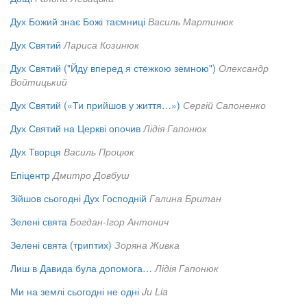
Дух Божий знає Божі таємниці
Василь Мартинюк
Дух Святий
Лариса Козинюк
Дух Святий ("Йду вперед я стежкою земною")
Олександр
Войтицький
Дух Святий («Ти прийшов у життя…»)
Сергій Сапоненко
Дух Святий на Церкві опочив
Лідія Гапонюк
Дух Творця
Василь Процюк
Епіцентр
Дмитро Довбуш
Зійшов сьогодні Дух Господній
Галина Британ
Зелені свята
Богдан-Ігор Антонич
Зелені свята (триптих)
Зоряна Живка
Лиш в Давида була допомога…
Лідія Гапонюк
Ми на землі сьогодні не одні
Ju Lia