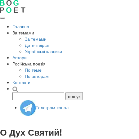
Головна
За темами
За темами
Дитячі вірші
Українські класики
Автори
Російська поезія
По теме
По авторам
Контакти
Телеграм-канал
О Дух Святий!