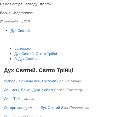
Немов офіра Господу, згоріть!
Василь Мартинюк
Переглядів: 4735
Дух Святий
За темою
Дух Святий. Свято Трійці
О Дух Святий!
Дух Святий. Свято Трійці
Відбери від мене все, Господи
Галина Манів
Дай мені, Боже, Духа любові
Сергій Рачинець
День Трійці
Ju Lia
Доторкнись до мене, Дух Святий
Віка Яричевська
Дощі
Галина Левицька