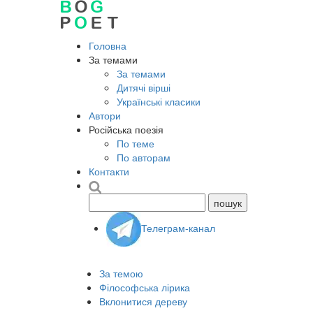
Головна
За темами
За темами
Дитячі вірші
Українські класики
Автори
Російська поезія
По теме
По авторам
Контакти
Телеграм-канал
За темою
Філософська лірика
Вклонитися дереву