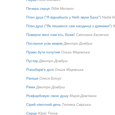
Печера серця
Лідія Меланіч
Плач душі ("Я віднайшла у Небі звуки Баха")
Надія 
Плач душі ("Як лишаюся сам наодинцi з думками")
Ю
Поверни мені пам’ять, Боже!
Світлана Касянчик
Послання усім живим
Дмитро Довбуш
Право бути почутим
Ольга Міцевська
Пустир
Дмитро Довбуш
Різнобарв'я долі
Ольга Міцевська
Раніше
Олеся Білоус
Рими
Дмитро Довбуш
Розфарбовую свою душу
Марія Дем'янюк
Сірий німотний день
Тетяна Свірська
Серце
Юрій Тітов