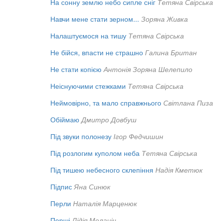
На сонну землю небо сипле сніг
Тетяна Свірська
Навчи мене стати зерном...
Зоряна Живка
Налаштуємося на тишу
Тетяна Свірська
Не бійся, впасти не страшно
Галина Британ
Не стати копією
Антонія Зоряна Шелепило
Неіснуючими стежками
Тетяна Свірська
Неймовірно, та мало справжнього
Світлана Пиза
Обіймаю
Дмитро Довбуш
Під звуки полонезу
Ігор Федчишин
Під розлогим куполом неба
Тетяна Свірська
Під тишею небесного склепіння
Надія Кметюк
Підпис
Яна Синюк
Перли
Наталія Марценюк
Перші
Лідія Меланіч