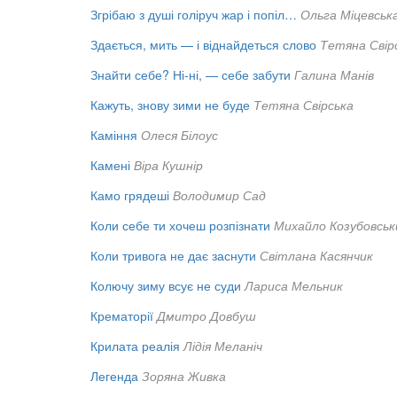
Згрібаю з душі голіруч жар і попіл…
Ольга Міцевськ
Здається, мить — і віднайдеться слово
Тетяна Свір
Знайти себе? Ні-ні, — себе забути
Галина Манів
Кажуть, знову зими не буде
Тетяна Свірська
Каміння
Олеся Білоус
Камені
Віра Кушнір
Камо грядеші
Володимир Сад
Коли себе ти хочеш розпізнати
Михайло Козубовськ
Коли тривога не дає заснути
Світлана Касянчик
Колючу зиму всує не суди
Лариса Мельник
Крематорії
Дмитро Довбуш
Крилата реалія
Лідія Меланіч
Легенда
Зоряна Живка