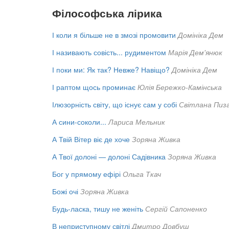
Філософська лірика
І коли я більше не в змозі промовити
Домініка Дем
І називають совість... рудиментом
Марія Дем'янюк
І поки ми: Як так? Невже? Навіщо?
Домініка Дем
І раптом щось проминає
Юлія Бережко-Камінська
Ілюзорність світу, що існує сам у собі
Світлана Пиз
А сини-соколи...
Лариса Мельник
А Твій Вітер віє де хоче
Зоряна Живка
А Твої долоні — долоні Садівника
Зоряна Живка
Бог у прямому ефірі
Ольга Ткач
Божі очі
Зоряна Живка
Будь-ласка, тишу не женіть
Сергій Сапоненко
В неприступному світлі
Дмитро Довбуш