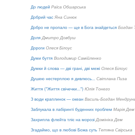
До людей
Раїса Обшарська
Добрий час
Яна Синюк
Добро не пропало — ще в Бога знайдеться
Богдан 
Доля
Дмитро Довбуш
Дороги
Олеся Білоус
Думи буття
Володимир Самійленко
Думки й слова — дві грані, дві межі
Олеся Білоус
Душею нестерплою я дивлюсь...
Світлана Пиза
Життя ("Життя свічечки...")
Юлія Тонего
З води краплинок — океан
Василь-Богдан Мендрун
Заблукала в лабіринті буденних проблем
Марія Дем
Захрипла флейта тліє на морозі
Домініка Дем
Згадаймо, що в любові Божа суть
Тетяна Свірська