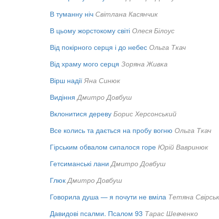
В туманну ніч
Світлана Касянчик
В цьому жорстокому світі
Олеся Білоус
Від покірного серця і до небес
Ольга Ткач
Від храму мого серця
Зоряна Живка
Вірш надії
Яна Синюк
Видіння
Дмитро Довбуш
Вклонитися дереву
Борис Херсонський
Все колись та дається на пробу вогню
Ольга Ткач
Гірським обвалом сипалося горе
Юрій Вавринюк
Гетсиманські лани
Дмитро Довбуш
Глюк
Дмитро Довбуш
Говорила душа — я почути не вміла
Тетяна Свірсь
Давидові псалми. Псалом 93
Тарас Шевченко