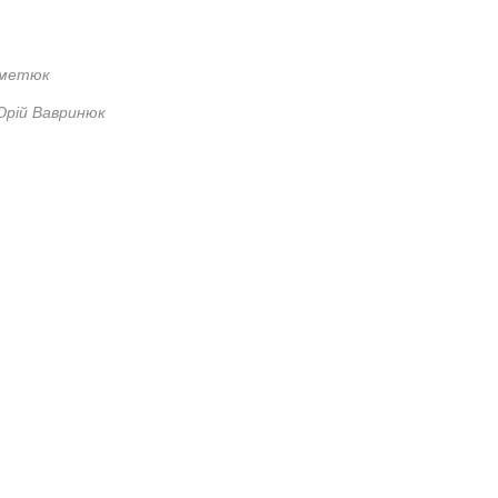
Кметюк
рій Вавринюк