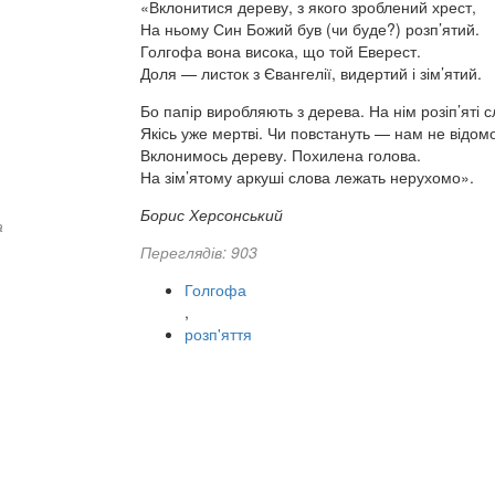
«Вклонитися дереву, з якого зроблений хрест,
На ньому Син Божий був (чи буде?) розп’ятий.
Голгофа вона висока, що той Еверест.
Доля — листок з Євангелії, видертий і зім’ятий.
Бо папір виробляють з дерева. На нім розіп’яті с
Якісь уже мертві. Чи повстануть — нам не відомо
Вклонимось дереву. Похилена голова.
На зім’ятому аркуші слова лежать нерухомо».
Борис Херсонський
а
Переглядів: 903
Голгофа
,
розп'яття