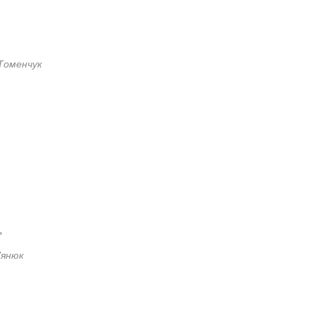
Томенчук
ь
'янюк