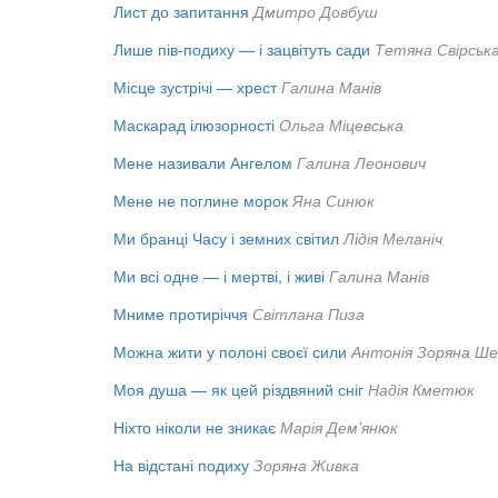
Лист до запитання
Дмитро Довбуш
Лише пів-подиху — і зацвітуть сади
Тетяна Свірськ
Місце зустрічі — хрест
Галина Манів
Маскарад ілюзорності
Ольга Міцевська
Мене називали Ангелом
Галина Леонович
Мене не поглине морок
Яна Синюк
Ми бранці Часу і земних світил
Лідія Меланіч
Ми всі одне — і мертві, і живі
Галина Манів
Мниме протиріччя
Світлана Пиза
Можна жити у полоні своєї сили
Антонія Зоряна Ш
Моя душа — як цей різдвяний сніг
Надія Кметюк
Ніхто ніколи не зникає
Марія Дем'янюк
На відстані подиху
Зоряна Живка